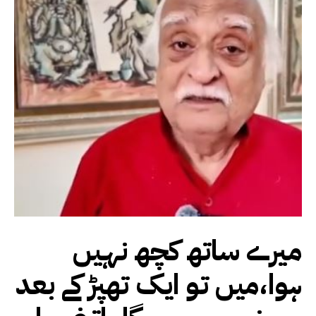
میرے ساتھ کچھ نہیں
ہوا،میں تو ایک تھپڑ کے بعد