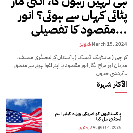
ہی نہیں رہوں گا، اتنی مار
پٹائی کہاں سے ہوئی؟ انور
مقصود کا تفصیلی...
شوبز
March 15, 2024
کراچی ( مانیٹرنگ ڈیسک )پاکستان کے لیجنڈری مصنف،
میزبان اور مزاح نگار انور مقصود نے اپنے اغوا ہونے سے متعلق
گردشی خبروں...
الأكثر شهرة
پاکستانیوں کو امریکی ویزے کیلیے اہم
استثنیٰ مل گیا
August 4, 2026
تازہ ترین