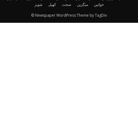
خواتین
میگزین
صحت
کھیل
شوبز
© Newspaper WordPress Theme by TagDiv