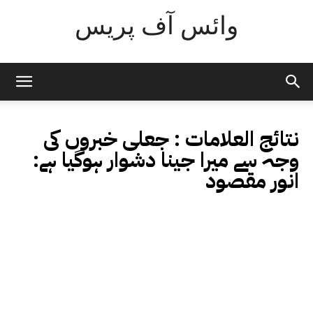
وائس آف پریس
نتائج العلامات :
جعلی خبروں کی
وجہ سے میرا جینا دشوار ہوگیا ہے:
انور مقصود