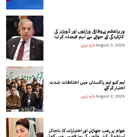
وزیراعظم نےوفاقی وزارتوں اور ڈویژنز کی
کارکردگی کے حوالے سے اہم فیصلہ کر لیا
August 3, 2026
تازہ ترین
ایم کیو ایم پاکستان میں اختلافات شدت
اختیار کر گئے
August 2, 2026
تازہ ترین
عوام پر رعب جھاڑنے اور اختیارات کا ناجائز
استعمال کرنے والوں کی پیرا فورس میں کوئی