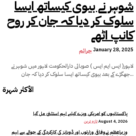
شوہر نے بیوی کیساتھ ایسا
سلوک کر دیا کہ جان کر روح
کانپ اٹھے
January 28, 2025
جرائم
لاہور( ایس ایم ایس ) صوبائی دارالحکومت لاہور میں شوہر نے
جھگڑے کے بعد بیوی کیساتھ ایسا سلوک کر دیا کہ جان...
الأكثر شهرة
پاکستانیوں کو امریکی ویزے کیلیے اہم استثنیٰ مل گیا
August 4, 2026
تازہ ترین
وزیراعظم نےوفاقی وزارتوں اور ڈویژنز کی کارکردگی کے حوالے سے اہم