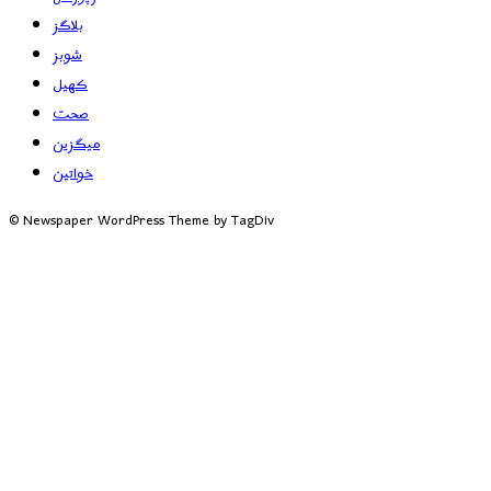
بلاگز
شوبز
کھیل
صحت
میگزین
خواتین
© Newspaper WordPress Theme by TagDiv