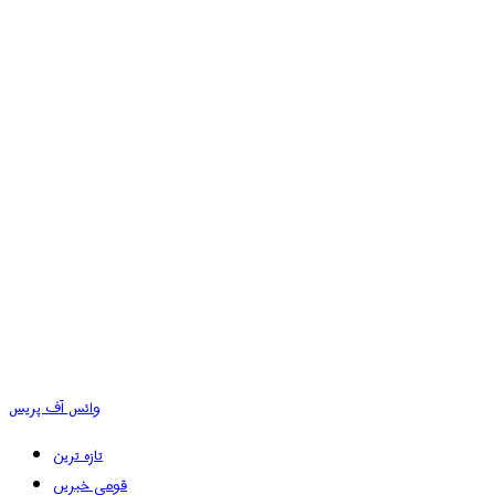
وائس آف پریس
تازہ ترین
قومی خبریں