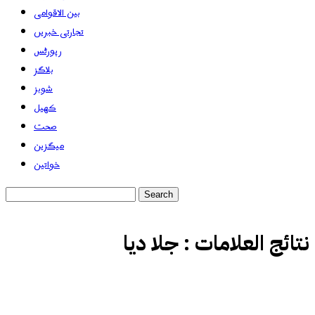
بین الاقوامی
تجارتی خبریں
رپورٹس
بلاگز
شوبز
کھیل
صحت
میگزین
خواتین
نتائج العلامات :
جلا دیا