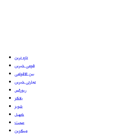
تازہ ترین
قومی خبریں
بین الاقوامی
تجارتی خبریں
رپورٹس
بلاگز
شوبز
کھیل
صحت
میگزین