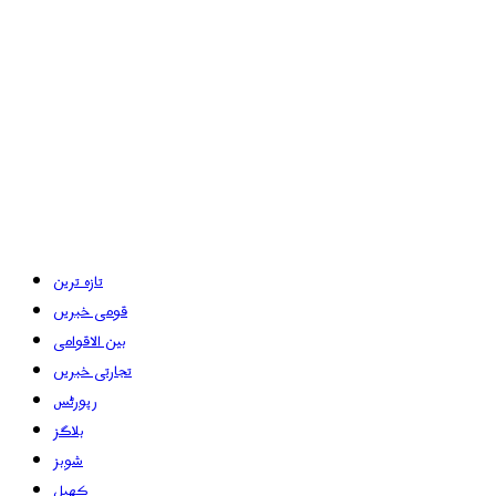
تازہ ترین
قومی خبریں
بین الاقوامی
تجارتی خبریں
رپورٹس
بلاگز
شوبز
کھیل