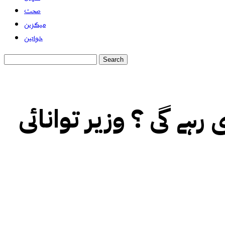
صحت
میگزین
خواتین
ے گی ؟ وزیر توانائی