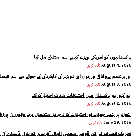
پاکستانیوں کو امریکی ویزے کیلیے اہم استثنیٰ مل گیا
August 4, 2026
تازہ ترین
وزیراعظم نےوفاقی وزارتوں اور ڈویژنز کی کارکردگی کے حوالے سے اہم فیصلہ کر لیا
August 3, 2026
تازہ ترین
ایم کیو ایم پاکستان میں اختلافات شدت اختیار کر گئے
August 2, 2026
تازہ ترین
عوام پر رعب جھاڑنے اور اختیارات کا ناجائز استعمال کرنے والوں کی پیرا فورس میں کوئی جگہ نہیں:وزیراعلیٰ مریم نواز
June 29, 2026
تازہ ترین
تحریک انصاف کے رکن قومی اسمبلی اقبال آفریدی کو پارٹی ڈسپلن کی 