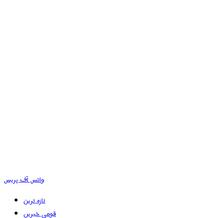
وائس آف پریس
تازہ ترین
قومی خبریں