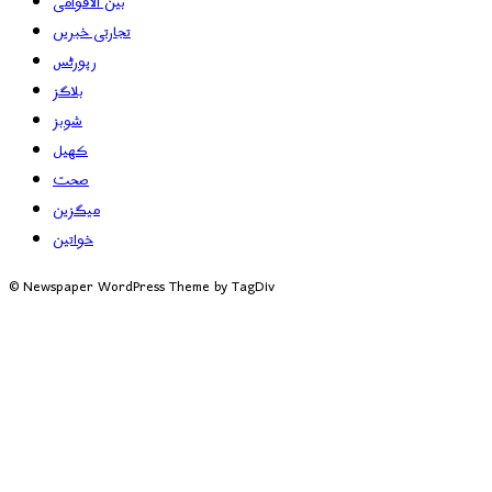
بین الاقوامی
تجارتی خبریں
رپورٹس
بلاگز
شوبز
کھیل
صحت
میگزین
خواتین
© Newspaper WordPress Theme by TagDiv