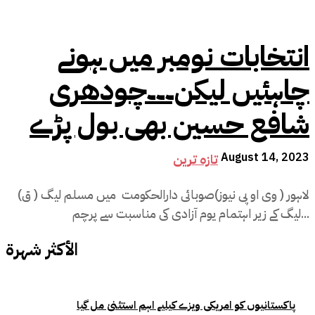
انتخابات نومبر میں ہونے
چاہئیں لیکن۔۔۔چودھری
شافع حسین بھی بول پڑے
August 14, 2023
تازہ ترین
لاہور ( وی او پی نیوز)صوبائی دارالحکومت میں مسلم لیگ ( ق)
لیگ کے زیر اہتمام یوم آزادی کی مناسبت سے پرچم...
الأكثر شهرة
پاکستانیوں کو امریکی ویزے کیلیے اہم استثنیٰ مل گیا