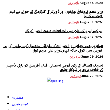
August 4, 2026
تازہ ترین
وزیراعظم نےوفاقی وزارتوں اور ڈویژنز کی کارکردگی کے حوالے سے اہم
فیصلہ کر لیا
August 3, 2026
تازہ ترین
ایم کیو ایم پاکستان میں اختلافات شدت اختیار کر گئے
August 2, 2026
تازہ ترین
عوام پر رعب جھاڑنے اور اختیارات کا ناجائز استعمال کرنے والوں کی پیرا
فورس میں کوئی جگہ نہیں:وزیراعلیٰ مریم نواز
June 29, 2026
تازہ ترین
تحریک انصاف کے رکن قومی اسمبلی اقبال آفریدی کو پارٹی ڈسپلن
کی خلاف ورزی پر شوکاز جاری
June 27, 2026
تازہ ترین
تازہ ترین
قومی خبریں