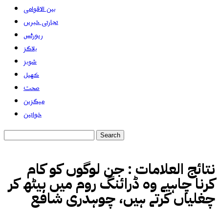
بین الاقوامی
تجارتی خبریں
رپورٹس
بلاگز
شوبز
کھیل
صحت
میگزین
خواتین
نتائج العلامات :
جن لوگوں کو کام
کرنا چاہیے وہ ڈرائنگ روم میں بیٹھ کر
چغلیاں کرتے ہیں، چوہدری شافع