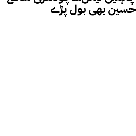
حسین بھی بول پڑے