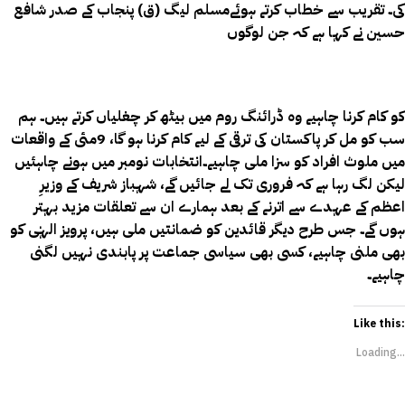
کی۔ تقریب سے خطاب کرتے ہوئے
مسلم لیگ (ق) پنجاب کے صدر شافع
حسین نے کہا ہے کہ جن لوگوں
کو کام کرنا چاہیے وہ ڈرائنگ روم میں بیٹھ کر چغلیاں کرتے ہیں۔
ہم
سب کو مل کر پاکستان کی ترقی کے لیے کام کرنا ہو گا، 9مئی کے واقعات
میں ملوث افراد کو سزا ملی چاہیے۔انتخابات نومبر میں ہونے چاہئیں
لیکن لگ رہا ہے کہ فروری تک لے جائیں گے، شہباز شریف کے وزیرِ
اعظم کے عہدے سے اترنے کے بعد ہمارے ان سے تعلقات مزید بہتر
ہوں گے۔ جس طرح دیگر قائدین کو ضمانتیں ملی ہیں، پرویز الہٰی کو
بھی ملنی چاہیے، کسی بھی سیاسی جماعت پر پابندی نہیں لگنی
چاہیے۔
Like this:
Loading...