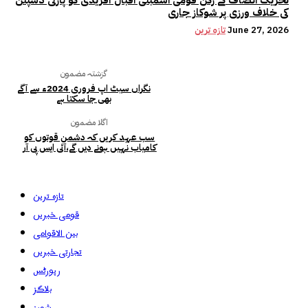
تحریک انصاف کے رکن قومی اسمبلی اقبال آفریدی کو پارٹی ڈسپلن
کی خلاف ورزی پر شوکاز جاری
June 27, 2026
تازہ ترین
گزشتہ مضمون
نگراں سیٹ اپ فروری 2024ء سے آگے
بھی جا سکتا ہے
اگلا مضمون
سب عہد کریں کہ دشمن قوتوں کو
کامیاب نہیں ہونے دیں گے،آئی ایس پی آر
تازہ ترین
قومی خبریں
بین الاقوامی
تجارتی خبریں
رپورٹس
بلاگز
شوبز