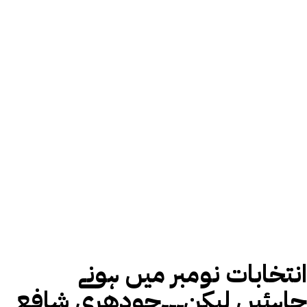
انتخابات نومبر میں ہونے
چاہئیں لیکن۔۔۔چودھری شافع