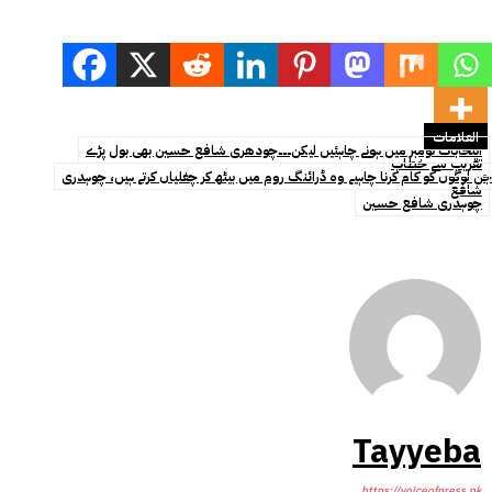
العلامات
انتخابات نومبر میں ہونے چاہئیں لیکن۔۔۔چودھری شافع حسین بھی بول پڑے
تقریب سے خطاب
جن لوگوں کو کام کرنا چاہیے وہ ڈرائنگ روم میں بیٹھ کر چغلیاں کرتے ہیں، چوہدری
شافع
چوہدری شافع حسین
Tayyeba
https://voiceofpress.pk