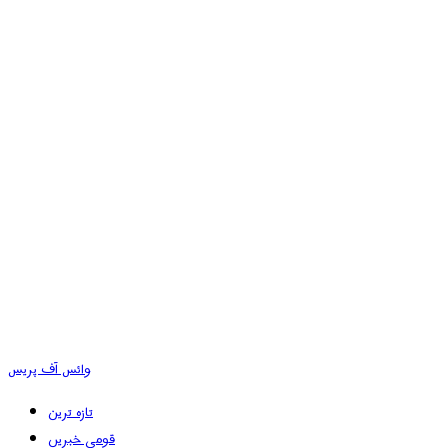
وائس آف پریس
تازہ ترین
قومی خبریں