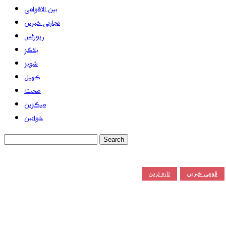
بین الاقوامی
تجارتی خبریں
رپورٹس
بلاگز
شوبز
کھیل
صحت
میگزین
خواتین
قومی خبریں
تازہ ترین