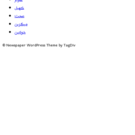
کھیل
صحت
میگزین
خواتین
© Newspaper WordPress Theme by TagDiv