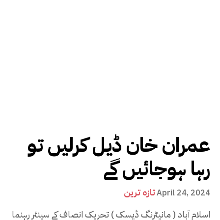
عمران خان ڈیل کرلیں تو
رہا ہوجائیں گے
تازہ ترین
April 24, 2024
اسلام آباد ( مانیٹرنگ ڈیسک ) تحریک انصاف کے سینئر رہنما