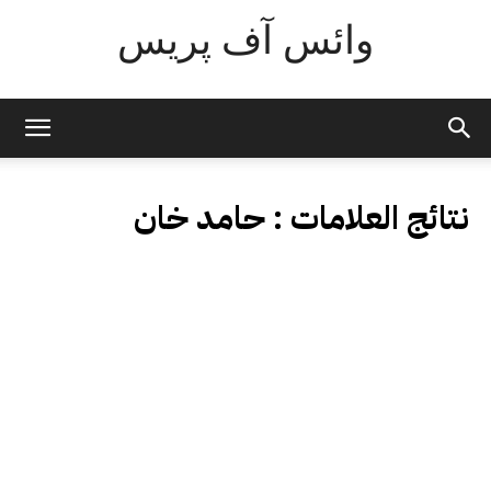
وائس آف پریس
نتائج العلامات :
حامد خان