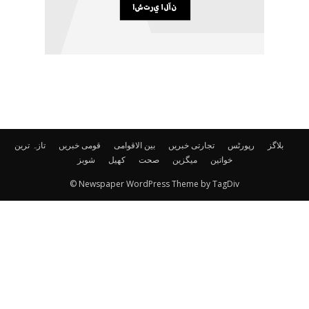
بلاگز
رپورٹس
تجارتی خبریں
بین الاقوامی
قومی خبریں
تازہ ترین
خواتین
میگزین
صحت
کھیل
شوبز
© Newspaper WordPress Theme by TagDiv