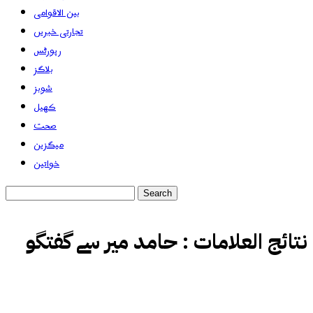
بین الاقوامی
تجارتی خبریں
رپورٹس
بلاگز
شوبز
کھیل
صحت
میگزین
خواتین
نتائج العلامات :
حامد میر سے گفتگو