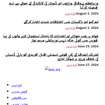
وزیراعظم نےوفاقی وزارتوں اور ڈویژنز کی کارکردگی کے حوالے سے اہم
فیصلہ کر لیا
August 3, 2026
تازہ ترین
ایم کیو ایم پاکستان میں اختلافات شدت اختیار کر گئے
August 2, 2026
تازہ ترین
عوام پر رعب جھاڑنے اور اختیارات کا ناجائز استعمال کرنے والوں کی پیرا
فورس میں کوئی جگہ نہیں:وزیراعلیٰ مریم نواز
June 29, 2026
تازہ ترین
تحریک انصاف کے رکن قومی اسمبلی اقبال آفریدی کو پارٹی ڈسپلن
کی خلاف ورزی پر شوکاز جاری
June 27, 2026
تازہ ترین
تازہ ترین
قومی خبریں
بین الاقوامی
تجارتی خبریں