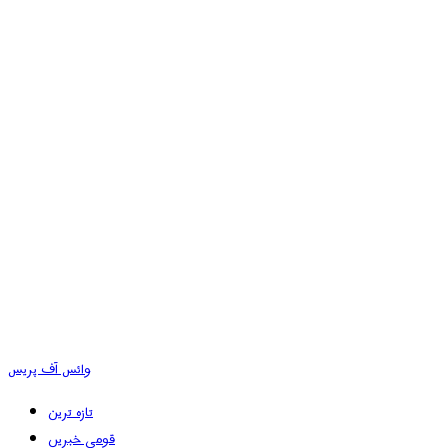
وائس آف پریس
تازہ ترین
قومی خبریں