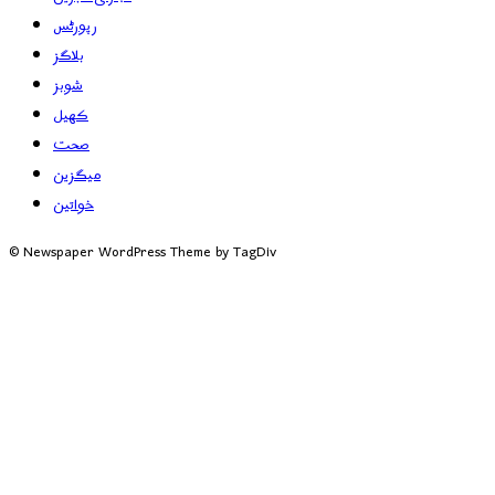
رپورٹس
بلاگز
شوبز
کھیل
صحت
میگزین
خواتین
© Newspaper WordPress Theme by TagDiv