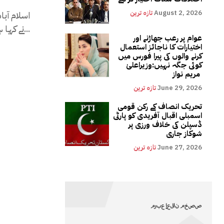
August 2, 2026
تازہ ترین
اسلام آب
نے کہا ہے کہ امریکہ میں الیکشن کے بعد ہارنے والی...
عوام پر رعب جھاڑنے اور
اختیارات کا ناجائز استعمال
کرنے والوں کی پیرا فورس میں
کوئی جگہ نہیں:وزیراعلیٰ
مریم نواز
June 29, 2026
تازہ ترین
تحریک انصاف کے رکن قومی
اسمبلی اقبال آفریدی کو پارٹی
ڈسپلن کی خلاف ورزی پر
شوکاز جاری
June 27, 2026
تازہ ترین