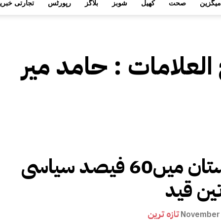
میگزین
صحت
کھیل
شوبز
بلاگز
رپورٹس
تجارتی خبری
 العلامات :
حامد میر
پاکستان میں60 فیصد سیاسی
ین قید
تازہ ترین
November 