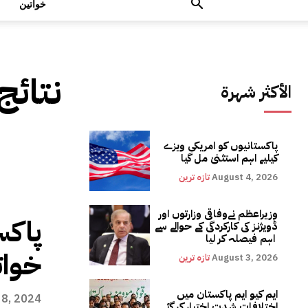
خواتین
نتائج
الأكثر شهرة
پاکستانیوں کو امریکی ویزے
کیلیے اہم استثنیٰ مل گیا
August 4, 2026
تازہ ترین
وزیراعظم نےوفاقی وزارتوں اور
ڈویژنز کی کارکردگی کے حوالے سے
اہم فیصلہ کر لیا
خوات
August 3, 2026
تازہ ترین
ایم کیو ایم پاکستان میں
8, 2024
اختلافات شدت اختیار کر گئے