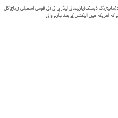
اد(مانیٹرنگ ڈیسک)پارلیمانی لیڈر پی ٹی آئی قومی اسمبلی زرتاج گل