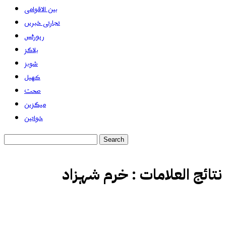
بین الاقوامی
تجارتی خبریں
رپورٹس
بلاگز
شوبز
کھیل
صحت
میگزین
خواتین
نتائج العلامات :
خرم شہزاد