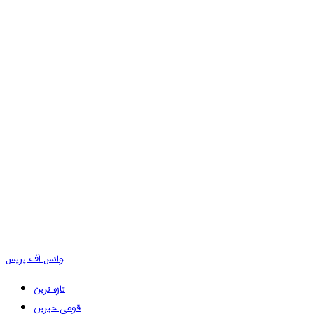
وائس آف پریس
تازہ ترین
قومی خبریں