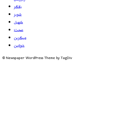
بلاگز
شوبز
کھیل
صحت
میگزین
خواتین
© Newspaper WordPress Theme by TagDiv