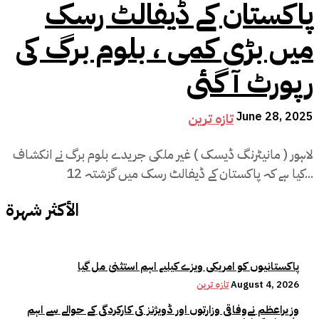
پاکستان کے ڈیفالٹ رسک
میں بڑی کمی ، بلوم برگ کی
رپورٹ آ گئی
June 28, 2025
تازہ ترین
لاہور ( مانیٹرنگ ڈیسک ) غیر ملکی جریدے بلوم برگ نے انکشاف
کیا ہے کہ پاکستان کے ڈیفالٹ رسک میں گزشتہ 12...
الأكثر شهرة
پاکستانیوں کو امریکی ویزے کیلیے اہم استثنیٰ مل گیا
August 4, 2026
تازہ ترین
وزیراعظم نےوفاقی وزارتوں اور ڈویژنز کی کارکردگی کے حوالے سے اہم