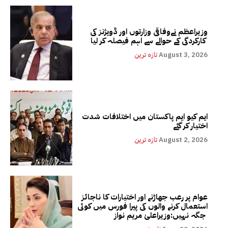
وزیراعظم نےوفاقی وزارتوں اور ڈویژنز کی
کارکردگی کے حوالے سے اہم فیصلہ کر لیا
August 3, 2026
تازہ ترین
ایم کیو ایم پاکستان میں اختلافات شدت
اختیار کر گئے
August 2, 2026
تازہ ترین
عوام پر رعب جھاڑنے اور اختیارات کا ناجائز
استعمال کرنے والوں کی پیرا فورس میں کوئی
جگہ نہیں:وزیراعلیٰ مریم نواز