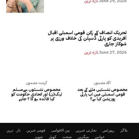
June 29, 2026
تازہ ترین
تحریک انصاف کے رکن قومی اسمبلی اقبال
آفریدی کو پارٹی ڈسپلن کی خلاف ورزی پر
شوکاز جاری
June 27, 2026
تازہ ترین
اگلا مضمون
گزشتہ مضمون
مخصوص نشستیں ملنے کے بعد
مخصوص نشستوں سےمسلم
قومی اسمبلی میں اب پارٹی
لیگ(ن) اور اتحادی حکومت کو
پوزیشن کیا ہے؟
کیا فائدہ ہو گا ؟ جانیے
بلاگز
رپورٹس
تجارتی خبریں
بین الاقوامی
قومی خبریں
تازہ ترین
خواتین
میگزین
صحت
کھیل
شوبز