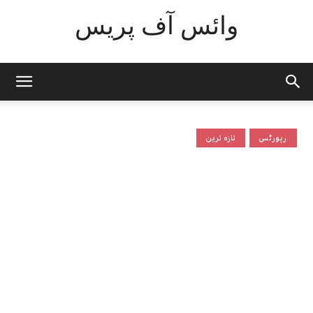
وائس آف پریس
رپورٹس
تازہ ترین