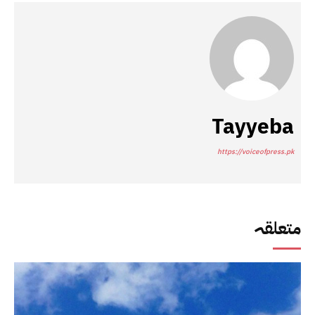
Tayyeba
https://voiceofpress.pk
متعلقہ