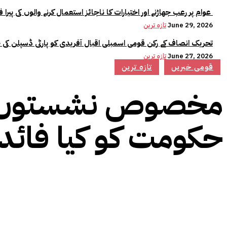
عوام پر رعب جھاڑنے اور اختیارات کا ناجائز استعمال کرنے والوں کی پیرا فورس میں کوئی جگہ نہیں:وزیراعلیٰ مریم نواز
June 29, 2026
تازہ ترین
تحریک انصاف کے رکن قومی اسمبلی اقبال آفریدی کو پارٹی ڈسپلن کی 
June 27, 2026
تازہ ترین
قومی خبریں
تازہ ترین
مخصوص نشستوں سے
حکومت کو کیا فائدہ 