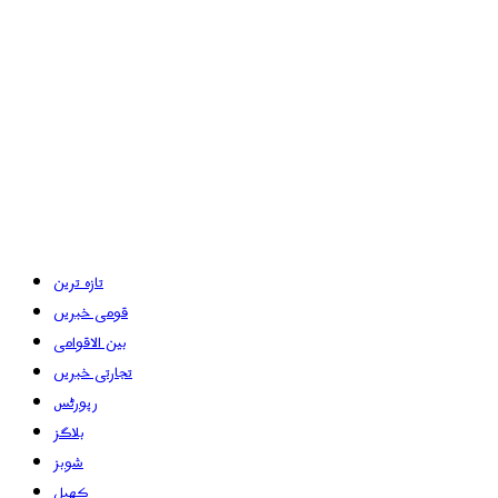
تازہ ترین
قومی خبریں
بین الاقوامی
تجارتی خبریں
رپورٹس
بلاگز
شوبز
کھیل