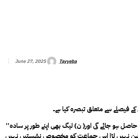
Tayyeba
June 27, 2025
 کے فیصلے سے متعلق تبصرہ کیا ہے۔
’’جنگ ‘‘ کے مطابق اپنے بیان میں رانا ثناء اللّٰہ نے کہا کہ فیصلے کے نتیجے میں اتحادی حکومت کو دو تہائی اکثریت حاصل ہو جائے گی اور( ن) لیگ بھی اپنے طور پر سادہ
الیکشن نہیں لڑا اس جماعت کو مخصوص نشستیں نہیں