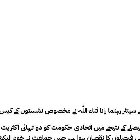
سینئر رہنما رانا ثناء اللّٰہ نے مخصوص نشستوں کے کیس
نے ہی فیصلوں کا نقصان ہوا ہے، جس جماعت نے خود 