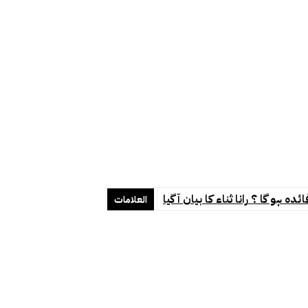
گا ؟ رانا ثناء کا بیان آ گیا
العلامات