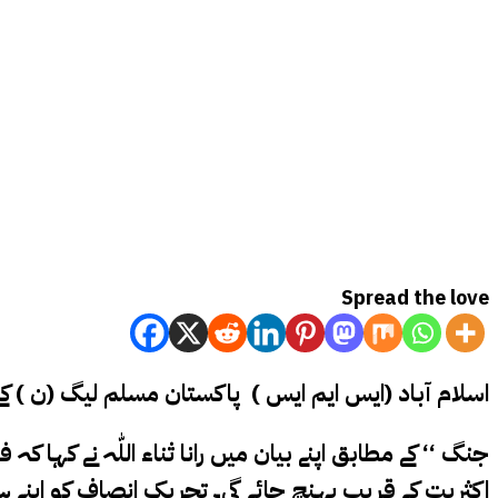
Spread the love
اسلام آباد (ایس ایم ایس ) پاکستان مسلم لیگ (ن ) کے 
اکثریت کے قریب پہنچ جائے گی۔ تحریکِ انصاف کو اپ