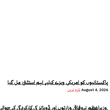
پاکستانیوں کو امریکی ویزے کیلیے اہم استثنیٰ مل گیا
August 4, 2026
تازہ ترین
وزیراعظم نےوفاقی وزارتوں اور ڈویژنز کی کارکردگی کے حوالے سے اہم فیصلہ کر لیا