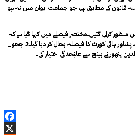
یہ فیصلہ قانون کے مطابق ہے، جو جماعت ایوان میں نہ ہو
ی اکثریت کے ساتھ نظرثانی درخواستیں منظور کرلی گئیں۔مختصر فیصلے میں کہا گیا ہے کہ
تمام سول نظرِ ثانی درخواستیں منظور کی جاتی ہیں، 12جولائی 2024ء کا اکثریتی فیصلہ کالعدم قرار دیا جاتا ہے، پشاور ہائی کورٹ کا فیصلہ بحال کر دیا گیا۔2 ججوں
نھور نے بینچ سے علیٰحدگی اختیار کی۔