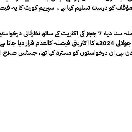
ی نظرثانی کے مؤقف کو درست تسلیم کیا ہے ، سپریم کورٹ کا 
خیال رہے کہ سپریم کورٹ نے مخصوص نشستوں کا فیصلہ سنا دیا، 7 ججز ک
 ان درخواستوں کو مسترد کیا تھا، جسٹس صلاح الدین پ