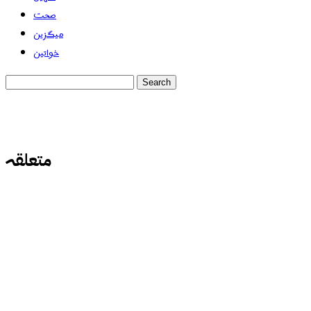
صحت
میگزین
خواتین
متعلقہ