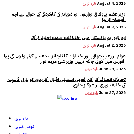
August 4, 2026
تازہ ترین
وزیراعظم نےوفاقی وزارتوں اور ڈویژنز کی کارکردگی کے حوالے سے اہم
فیصلہ کر لیا
August 3, 2026
تازہ ترین
ایم کیو ایم پاکستان میں اختلافات شدت اختیار کر گئے
August 2, 2026
تازہ ترین
عوام پر رعب جھاڑنے اور اختیارات کا ناجائز استعمال کرنے والوں کی پیرا
فورس میں کوئی جگہ نہیں:وزیراعلیٰ مریم نواز
June 29, 2026
تازہ ترین
تحریک انصاف کے رکن قومی اسمبلی اقبال آفریدی کو پارٹی ڈسپلن
کی خلاف ورزی پر شوکاز جاری
June 27, 2026
تازہ ترین
تازہ ترین
قومی خبریں