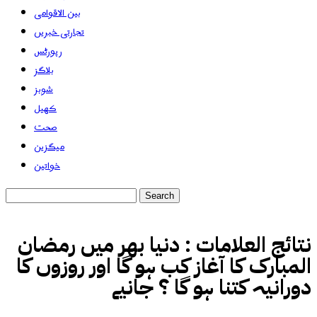
بین الاقوامی
تجارتی خبریں
رپورٹس
بلاگز
شوبز
کھیل
صحت
میگزین
خواتین
نتائج العلامات :
دنیا بھر میں رمضان
المبارک کا آغاز کب ہو گا اور روزوں کا
دورانیہ کتنا ہو گا ؟ جانیے