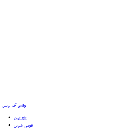
وائس آف پریس
تازہ ترین
قومی خبریں