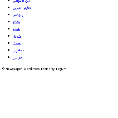
بین الاقوامی
تجارتی خبریں
رپورٹس
بلاگز
شوبز
کھیل
صحت
میگزین
خواتین
© Newspaper WordPress Theme by TagDiv