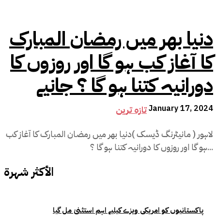
دنیا بھر میں رمضان المبارک
کا آغاز کب ہو گا اور روزوں کا
دورانیہ کتنا ہو گا ؟ جانیے
January 17, 2024
تازہ ترین
لاہور ( مانیٹرنگ ڈیسک )دنیا بھر میں رمضان المبارک کا آغاز کب
ہو گا اور روزوں کا دورانیہ کتنا ہو گا ؟...
الأكثر شهرة
پاکستانیوں کو امریکی ویزے کیلیے اہم استثنیٰ مل گیا