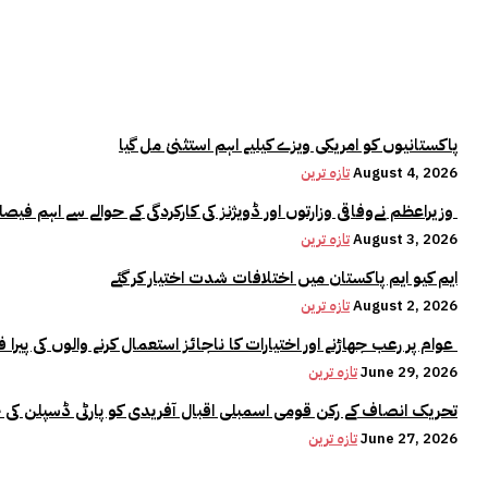
پاکستانیوں کو امریکی ویزے کیلیے اہم استثنیٰ مل گیا
August 4, 2026
تازہ ترین
وزیراعظم نےوفاقی وزارتوں اور ڈویژنز کی کارکردگی کے حوالے سے اہم فیصلہ کر لیا
August 3, 2026
تازہ ترین
ایم کیو ایم پاکستان میں اختلافات شدت اختیار کر گئے
August 2, 2026
تازہ ترین
عوام پر رعب جھاڑنے اور اختیارات کا ناجائز استعمال کرنے والوں کی پیرا فورس میں کوئی جگہ نہیں:وزیراعلیٰ مریم نواز
June 29, 2026
تازہ ترین
تحریک انصاف کے رکن قومی اسمبلی اقبال آفریدی کو پارٹی ڈسپلن کی 
June 27, 2026
تازہ ترین