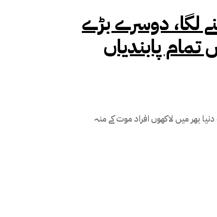
نے لگا، دوسرے بڑے
 تمام پابندیاں
نیا بھر میں لاکھوں افراد موت کے منہ