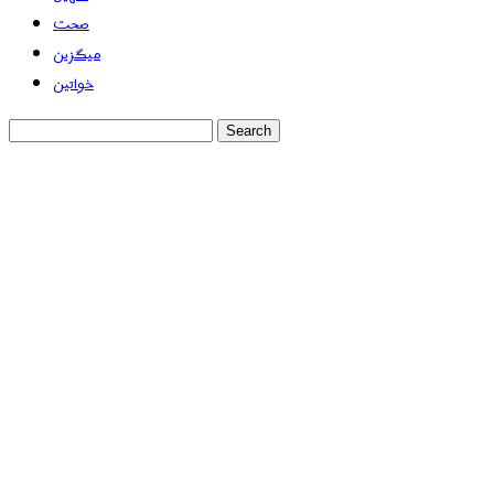
صحت
میگزین
خواتین