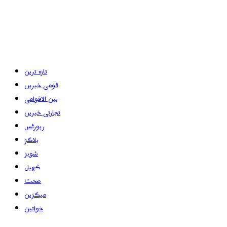
تازہ ترین
قومی خبریں
بین الاقوامی
تجارتی خبریں
رپورٹس
بلاگز
شوبز
کھیل
صحت
میگزین
خواتین