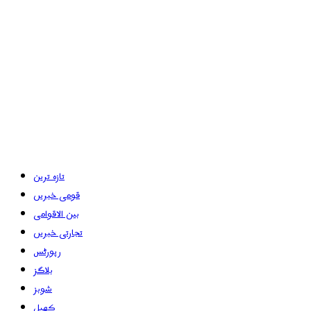
تازہ ترین
قومی خبریں
بین الاقوامی
تجارتی خبریں
رپورٹس
بلاگز
شوبز
کھیل