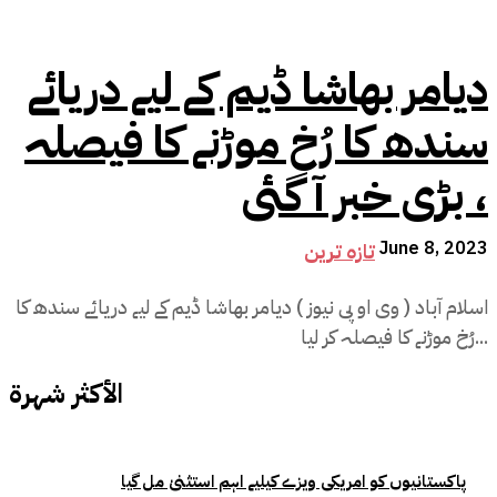
دیامر بھاشا ڈیم کے لیے دریائے
سندھ کا رُخ موڑنے کا فیصلہ
، بڑی خبر آ گئی
June 8, 2023
تازہ ترین
اسلام آباد ( وی او پی نیوز ) دیامر بھاشا ڈیم کے لیے دریائے سندھ کا
رُخ موڑنے کا فیصلہ کر لیا...
الأكثر شهرة
پاکستانیوں کو امریکی ویزے کیلیے اہم استثنیٰ مل گیا