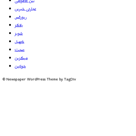
بین الاقوامی
تجارتی خبریں
رپورٹس
بلاگز
شوبز
کھیل
صحت
میگزین
خواتین
© Newspaper WordPress Theme by TagDiv