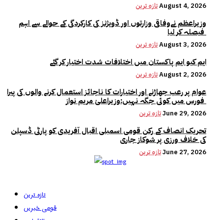
August 4, 2026
تازہ ترین
وزیراعظم نےوفاقی وزارتوں اور ڈویژنز کی کارکردگی کے حوالے سے اہم
فیصلہ کر لیا
August 3, 2026
تازہ ترین
ایم کیو ایم پاکستان میں اختلافات شدت اختیار کر گئے
August 2, 2026
تازہ ترین
عوام پر رعب جھاڑنے اور اختیارات کا ناجائز استعمال کرنے والوں کی پیرا
فورس میں کوئی جگہ نہیں:وزیراعلیٰ مریم نواز
June 29, 2026
تازہ ترین
تحریک انصاف کے رکن قومی اسمبلی اقبال آفریدی کو پارٹی ڈسپلن
کی خلاف ورزی پر شوکاز جاری
June 27, 2026
تازہ ترین
تازہ ترین
قومی خبریں