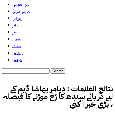
بین الاقوامی
تجارتی خبریں
رپورٹس
بلاگز
شوبز
کھیل
صحت
میگزین
خواتین
نتائج العلامات :
دیامر بھاشا ڈیم کے
لیے دریائے سندھ کا رُخ موڑنے کا فیصلہ
، بڑی خبر آ گئی