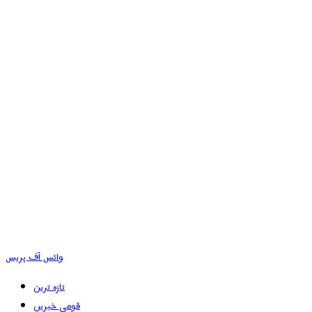
وائس آف پریس
تازہ ترین
قومی خبریں