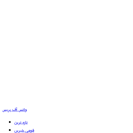
وائس آف پریس
تازہ ترین
قومی خبریں