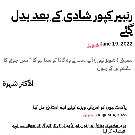
رنبیر کپور شادی کے بعد بدل
گئے
June 19, 2022
شوبز
ممبئی ( شوبز نیوز ) آپ سب نے وہ گانا تو سنا ہو گا " میں جوڑو کا
غلام بن کے رہوں...
الأكثر شهرة
پاکستانیوں کو امریکی ویزے کیلیے اہم استثنیٰ مل گیا
August 4, 2026
تازہ ترین
وزیراعظم نےوفاقی وزارتوں اور ڈویژنز کی کارکردگی کے حوالے سے اہم
فیصلہ کر لیا