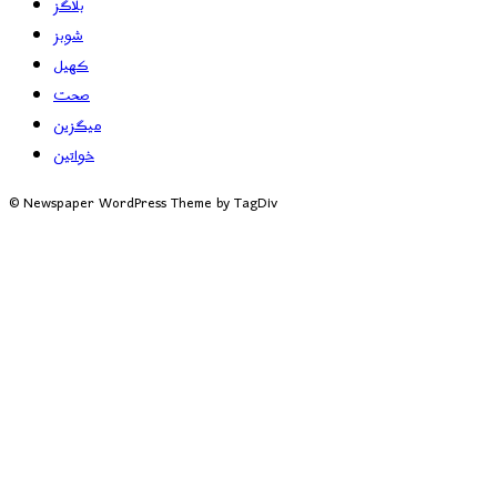
بلاگز
شوبز
کھیل
صحت
میگزین
خواتین
© Newspaper WordPress Theme by TagDiv