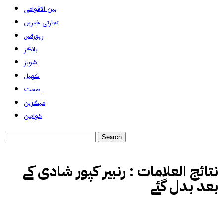
بین الاقوامی
تجارتی خبریں
رپورٹس
بلاگز
شوبز
کھیل
صحت
میگزین
خواتین
نتائج العلامات :
رنبیر کپور شادی کے
بعد بدل گئے