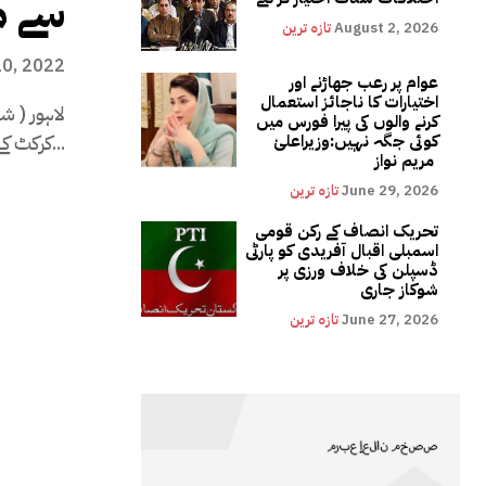
سے م
August 2, 2026
تازہ ترین
0, 2022
عوام پر رعب جھاڑنے اور
اختیارات کا ناجائز استعمال
لاہور ( ش
کرنے والوں کی پیرا فورس میں
کرکٹ کے شائقین ابھی تک نہیں بھولے...
کوئی جگہ نہیں:وزیراعلیٰ
مریم نواز
June 29, 2026
تازہ ترین
تحریک انصاف کے رکن قومی
اسمبلی اقبال آفریدی کو پارٹی
ڈسپلن کی خلاف ورزی پر
شوکاز جاری
June 27, 2026
تازہ ترین