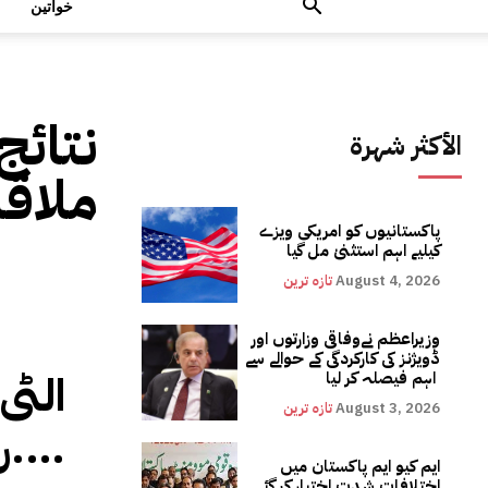
خواتین
نتائج
الأكثر شهرة
ملاق
پاکستانیوں کو امریکی ویزے
کیلیے اہم استثنیٰ مل گیا
August 4, 2026
تازہ ترین
وزیراعظم نےوفاقی وزارتوں اور
ڈویژنز کی کارکردگی کے حوالے سے
الٹی
اہم فیصلہ کر لیا
August 3, 2026
تازہ ترین
….رن
ایم کیو ایم پاکستان میں
اختلافات شدت اختیار کر گئے