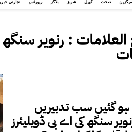
میگزین
صحت
کھیل
شوبز
بلاگز
رپورٹس
تجارتی خبری
 العلامات :
رنویر سنگھ ک
ات
 ہو گئیں سب تدبیریں
ویر سنگھ کی اے بی ڈویلیئرز