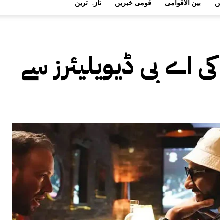
ں
بین الاقوامی
قومی خبریں
تازہ ترین
ی اے بی ڈیویلیئرز سے