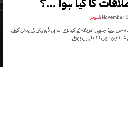
لاقات کا کیا ہوا …؟
شوبز
November 1
اہ جی سے) جنوبی افریقہ کے کھلاڑی اے بی ڈیولیئرز کی پیش گوئی