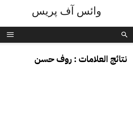
وائس آف پریس
نتائج العلامات :
روف حسن