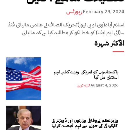
رپورٹس
February 29, 2024
اسلام آباد(وی او پی نیوز)تحریک انصاف نے عالمی مالیاتی فنڈ
(آئی ایم ایف) کو خط لکھ کر مطالبہ کیا ہے کہ مالیاتی...
الأكثر شهرة
پاکستانیوں کو امریکی ویزے کیلیے اہم
استثنیٰ مل گیا
August 4, 2026
تازہ ترین
وزیراعظم نےوفاقی وزارتوں اور ڈویژنز کی
کارکردگی کے حوالے سے اہم فیصلہ کر لیا