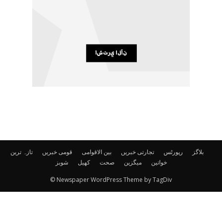
بلاگز
رپورٹس
تجارتی خبریں
بین الاقوامی
قومی خبریں
تازہ ترین
خواتین
میگزین
صحت
کھیل
شوبز
© Newspaper WordPress Theme by TagDiv