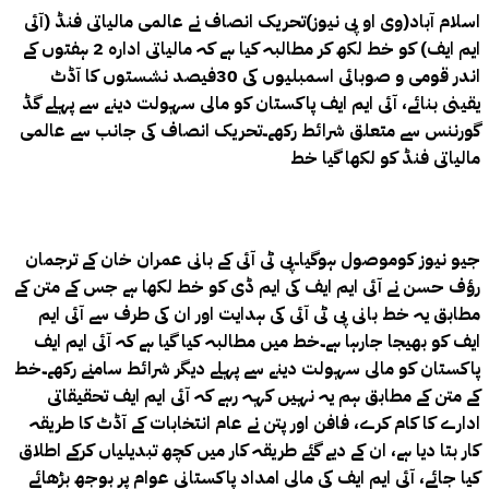
اسلام آباد(وی او پی نیوز)تحریک انصاف نے عالمی مالیاتی فنڈ (آئی
ایم ایف) کو خط لکھ کر مطالبہ کیا ہے کہ مالیاتی ادارہ 2 ہفتوں کے
اندر قومی و صوبائی اسمبلیوں کی 30فیصد نشستوں کا آڈٹ
یقینی بنائے، آئی ایم ایف پاکستان کو مالی سہولت دینے سے پہلے گڈ
گورننس سے متعلق شرائط رکھے۔تحریک انصاف کی جانب سے عالمی
مالیاتی فنڈ کو لکھا گیا خط
جیو نیوز کوموصول ہوگیا۔پی ٹی آئی کے بانی عمران خان کے ترجمان
رؤف حسن نے آئی ایم ایف کی ایم ڈی کو خط لکھا ہے جس کے متن کے
مطابق یہ خط بانی پی ٹی آئی کی ہدایت اور ان کی طرف سے آئی ایم
ایف کو بھیجا جارہا ہے۔خط میں مطالبہ کیا گیا ہے کہ آئی ایم ایف
پاکستان کو مالی سہولت دینے سے پہلے دیگر شرائط سامنے رکھے۔خط
کے متن کے مطابق ہم یہ نہیں کہہ رہے کہ آئی ایم ایف تحقیقاتی
ادارے کا کام کرے، فافن اور پتن نے عام انتخابات کے آڈٹ کا طریقہ
کار بتا دیا ہے، ان کے دیے گئے طریقہ کار میں کچھ تبدیلیاں کرکے اطلاق
کیا جائے، آئی ایم ایف کی مالی امداد پاکستانی عوام پر بوجھ بڑھائے