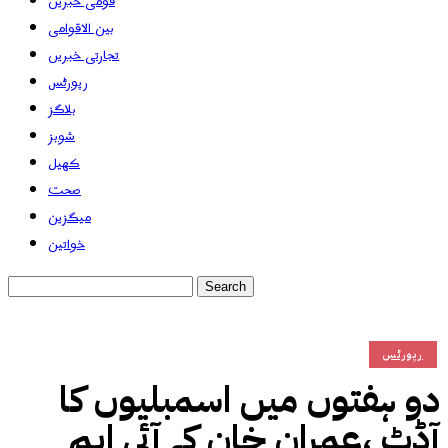
قومی خبریں
بین الاقوامی
تجارتی خبریں
رپورٹس
بلاگز
شوبز
کھیل
صحت
میگزین
خواتین
رپورٹس
دو ہفتوں میں اسمبلیوں کا
آڈٹ ،عمران خان کے آئی ایم