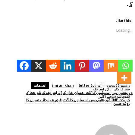
گی۔
Like this:
Loading...
raouf hasan
letter to imf
imran khan
العلامات
خط کا متن
آئی ایم ایف
دو ہفتوں میں اسمبلیوں کا آڈٹ ،عمران خان کے آئی ایم ایف کے نام خط کی
تفصیلات سامنے آ گئیں
دو ہفتوں میں اسمبلیوں کا آڈٹ یقینی بنایا جائے، عمران کا IMF کو خط
روف حسن