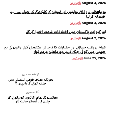
August 4, 2026
تازہ ترین
وزیراعظم نےوفاقی وزارتوں اور ڈویژنز کی کارکردگی کے حوالے سے اہم
فیصلہ کر لیا
August 3, 2026
تازہ ترین
ایم کیو ایم پاکستان میں اختلافات شدت اختیار کر گئے
August 2, 2026
تازہ ترین
عوام پر رعب جھاڑنے اور اختیارات کا ناجائز استعمال کرنے والوں کی پیرا
فورس میں کوئی جگہ نہیں:وزیراعلیٰ مریم نواز
June 29, 2026
تازہ ترین
گزشتہ مضمون
تحریک انصاف قومی اسمبلی میں
حلف اٹھائے گی یا نہیں ؟
اگلا مضمون
معاشرے کی تمام اکائیوں کوساتھ لے کر
چلیں گے : انجینئر حارث ڈار