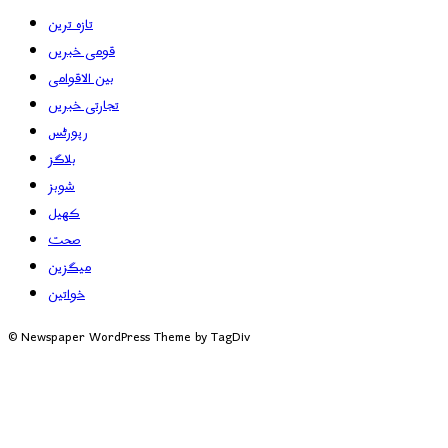
تازہ ترین
قومی خبریں
بین الاقوامی
تجارتی خبریں
رپورٹس
بلاگز
شوبز
کھیل
صحت
میگزین
خواتین
© Newspaper WordPress Theme by TagDiv