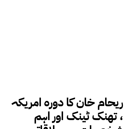
ریحام خان کا دورہ امریکہ
، تھنک ٹینک اور اہم