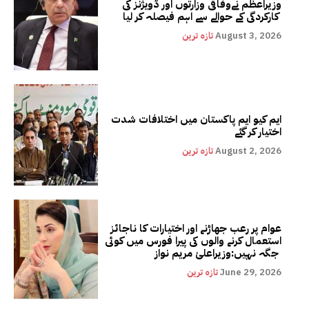
وزیراعظم نےوفاقی وزارتوں اور ڈویژنز کی
کارکردگی کے حوالے سے اہم فیصلہ کر لیا
August 3, 2026
تازہ ترین
ایم کیو ایم پاکستان میں اختلافات شدت
اختیار کر گئے
August 2, 2026
تازہ ترین
عوام پر رعب جھاڑنے اور اختیارات کا ناجائز
استعمال کرنے والوں کی پیرا فورس میں کوئی
جگہ نہیں:وزیراعلیٰ مریم نواز
June 29, 2026
تازہ ترین