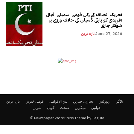
تحریک انصاف کے رکن قومی اسمبلی اقبال
آفریدی کو پارٹی ڈسپلن کی خلاف ورزی پر
شوکاز جاری
June 27, 2026
تازہ ترین
بلاگز
رپورٹس
تجارتی خبریں
بین الاقوامی
قومی خبریں
تازہ ترین
خواتین
میگزین
صحت
کھیل
شوبز
© Newspaper WordPress Theme by TagDiv