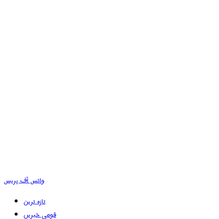
وائس آف پریس
تازہ ترین
قومی خبریں