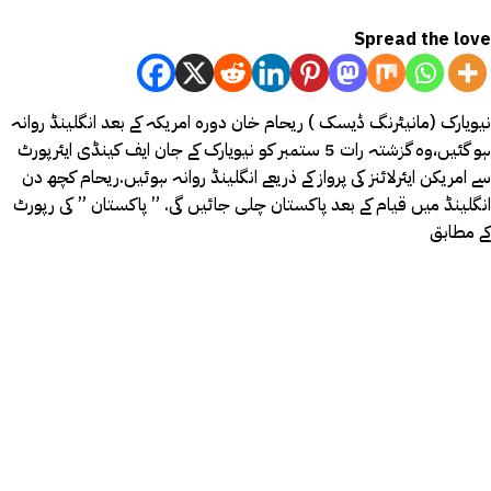
Spread the love
نیویارک (مانیٹرنگ ڈیسک ) ریحام خان دورہ امریکہ کے بعد انگلینڈ روانہ
ہو گئیں،وہ گزشتہ رات 5 ستمبر کو نیویارک کے جان ایف کینڈی ایئرپورٹ
سے امریکن ایئرلائنز کی پرواز کے ذریعے انگلینڈ روانہ ہوئیں.ریحام کچھ دن
انگلینڈ میں قیام کے بعد پاکستان چلی جائیں گی. ” پاکستان ” کی رپورٹ
کے مطابق