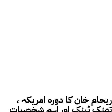
ریحام خان کا دورہ امریکہ ،
تھنک ٹینک اور اہم شخصیات