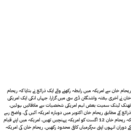
ریحام خان سے امریکہ میں رابطہ رکھنے والے ایک ذرائع نے بتایا کہ ریحام
خان نے آخری ہفتہ واشنگٹن ڈی سی میں گزارا. جہاں انکی ایک امریکی
تھنک ٹینک سمیت بعض اہم امریکی شخصیات سے ملاقاتیں ہوئیں.
ذرائع کے مطابق ریحام خان اکتوبر میں دوبارہ امریکہ آئیں گی. واضح رہے
کہ ریحام خان 12 اگست کو امریکہ پہنچیں تھیں. امریکہ میں اپنے قیام
کے دوران انہوں اپنی سرگرمیاں کافی محدود رکھیں. ریحام خان کی امریکہ