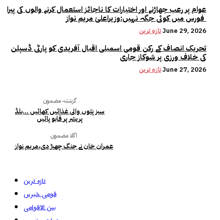
عوام پر رعب جھاڑنے اور اختیارات کا ناجائز استعمال کرنے والوں کی پیرا
فورس میں کوئی جگہ نہیں:وزیراعلیٰ مریم نواز
June 29, 2026
تازہ ترین
تحریک انصاف کے رکن قومی اسمبلی اقبال آفریدی کو پارٹی ڈسپلن
کی خلاف ورزی پر شوکاز جاری
June 27, 2026
تازہ ترین
گزشتہ مضمون
سبز پتوں والی غذائیں کھائیں …بلڈ
پریشر پر قابو پائیں
اگلا مضمون
عمران خان نے جنگ چھیڑ دی،مریم نواز
تازہ ترین
قومی خبریں
بین الاقوامی