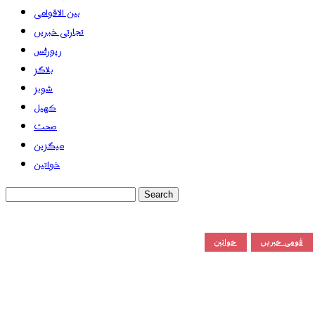
بین الاقوامی
تجارتی خبریں
رپورٹس
بلاگز
شوبز
کھیل
صحت
میگزین
خواتین
قومی خبریں
خواتین