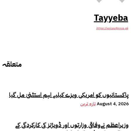
Tayyeba
https://voiceofpress.pk
متعلقہ
پاکستانیوں کو امریکی ویزے کیلیے اہم استثنیٰ مل گیا
August 4, 2026
تازہ ترین
وزیراعظم نےوفاقی وزارتوں اور ڈویژنز کی کارکردگی کے