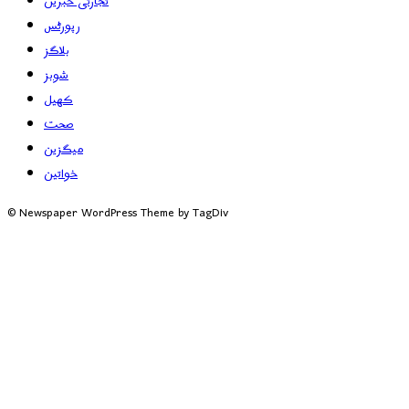
تجارتی خبریں
رپورٹس
بلاگز
شوبز
کھیل
صحت
میگزین
خواتین
© Newspaper WordPress Theme by TagDiv