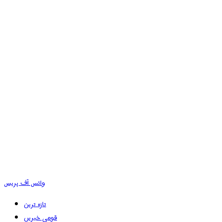
وائس آف پریس
تازہ ترین
قومی خبریں