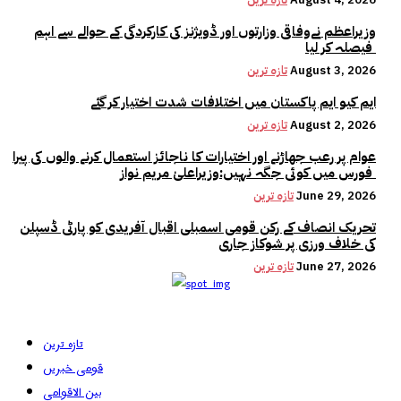
وزیراعظم نےوفاقی وزارتوں اور ڈویژنز کی کارکردگی کے حوالے سے اہم
فیصلہ کر لیا
August 3, 2026
تازہ ترین
ایم کیو ایم پاکستان میں اختلافات شدت اختیار کر گئے
August 2, 2026
تازہ ترین
عوام پر رعب جھاڑنے اور اختیارات کا ناجائز استعمال کرنے والوں کی پیرا
فورس میں کوئی جگہ نہیں:وزیراعلیٰ مریم نواز
June 29, 2026
تازہ ترین
تحریک انصاف کے رکن قومی اسمبلی اقبال آفریدی کو پارٹی ڈسپلن
کی خلاف ورزی پر شوکاز جاری
June 27, 2026
تازہ ترین
تازہ ترین
قومی خبریں
بین الاقوامی