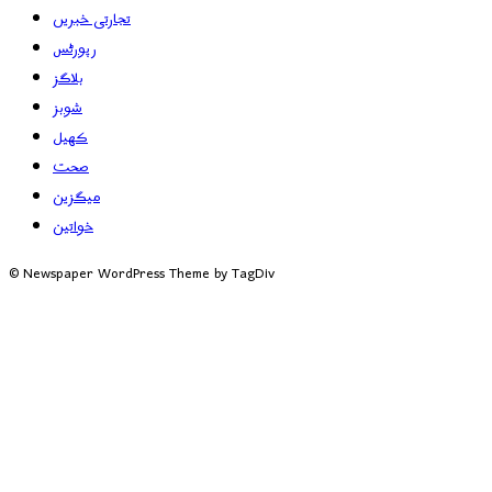
تجارتی خبریں
رپورٹس
بلاگز
شوبز
کھیل
صحت
میگزین
خواتین
© Newspaper WordPress Theme by TagDiv