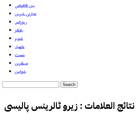
بین الاقوامی
تجارتی خبریں
رپورٹس
بلاگز
شوبز
کھیل
صحت
میگزین
خواتین
نتائج العلامات :
زیرو ٹالرینس پالیسی