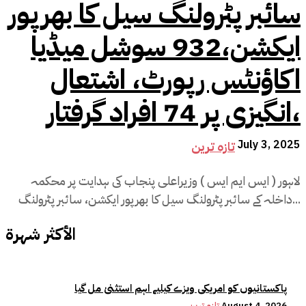
سائبر پٹرولنگ سیل کا بھرپور
ایکشن،932 سوشل میڈیا
اکاؤنٹس رپورٹ، اشتعال
انگیزی پر 74 افراد گرفتار،
July 3, 2025
تازہ ترین
لاہور ( ایس ایم ایس ) وزیراعلی پنجاب کی ہدایت پر محکمہ
داخلہ کے سائبر پٹرولنگ سیل کا بھرپور ایکشن، سائبر پٹرولنگ...
الأكثر شهرة
پاکستانیوں کو امریکی ویزے کیلیے اہم استثنیٰ مل گیا
August 4, 2026
تازہ ترین