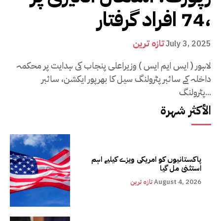
74 افراد گرفتار،
تازہ ترین
July 3, 2025
لاہور ( ایس ایم ایس ) وزیراعلی پنجاب کی ہدایت پر محکمہ
داخلہ کے سائبر پٹرولنگ سیل کا بھرپور ایکشن، سائبر
پٹرولنگ...
الأكثر شهرة
پاکستانیوں کو امریکی ویزے کیلیے اہم
استثنیٰ مل گیا
August 4, 2026
تازہ ترین