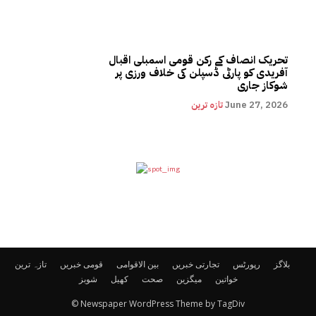
تحریک انصاف کے رکن قومی اسمبلی اقبال
آفریدی کو پارٹی ڈسپلن کی خلاف ورزی پر
شوکاز جاری
June 27, 2026
تازہ ترین
بلاگز
رپورٹس
تجارتی خبریں
بین الاقوامی
قومی خبریں
تازہ ترین
خواتین
میگزین
صحت
کھیل
شوبز
© Newspaper WordPress Theme by TagDiv