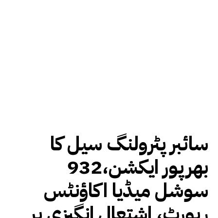
سائبر پٹرولنگ سیل کا
بھرپور ایکشن،932
سوشل میڈیا اکاؤنٹس
رپورٹ، اشتعال انگیزی پر