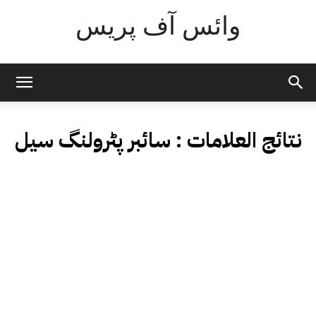
وائس آف پریس
نتائج العلامات :
سائبر پٹرولنگ سیل