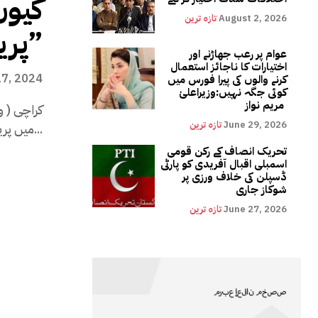
کیوں
August 2, 2026
تازہ ترین
پریشر ککر پھٹ جائے گا”
عوام پر رعب جھاڑنے اور
اختیارات کا ناجائز استعمال
27, 2024
کرنے والوں کی پیرا فورس میں
کوئی جگہ نہیں:وزیراعلیٰ
مریم نواز
June 29, 2026
تازہ ترین
میں پریشر ککر پھٹ...
تحریک انصاف کے رکن قومی
اسمبلی اقبال آفریدی کو پارٹی
ڈسپلن کی خلاف ورزی پر
شوکاز جاری
June 27, 2026
تازہ ترین