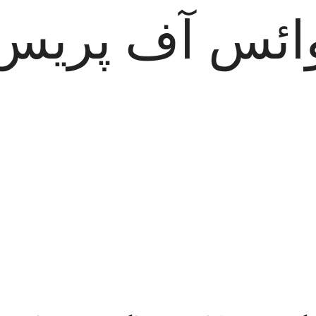
ائس آف پریس