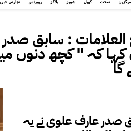
میگزین
صحت
کھیل
شوبز
بلاگز
رپورٹس
تجارتی خبری
 العلامات :
سابق صدر ع
کہا کہ " کچھ دنوں می
 صدر عارف علوی نے یہ