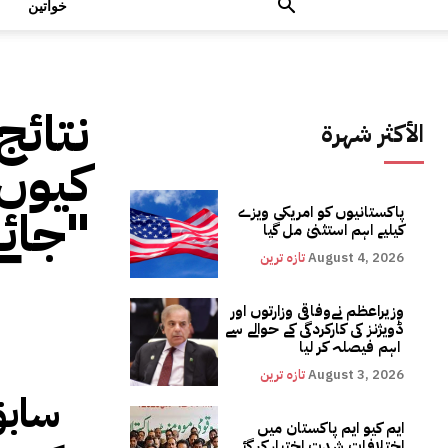
خواتین
نتائج
الأكثر شهرة
کیوں 
جائے گا"
پاکستانیوں کو امریکی ویزے
کیلیے اہم استثنیٰ مل گیا
August 4, 2026
تازہ ترین
وزیراعظم نےوفاقی وزارتوں اور
ڈویژنز کی کارکردگی کے حوالے سے
اہم فیصلہ کر لیا
August 3, 2026
تازہ ترین
سابق
ایم کیو ایم پاکستان میں
اختلافات شدت اختیار کر گئے