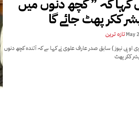
 کہا کہ ” کچھ دنوں میں
تازہ ترین
May 
کراچی ( وی او پی نیوز ) سابق صدر عارف علوی نے کہا ہے کہ آئندہ کچھ دنوں