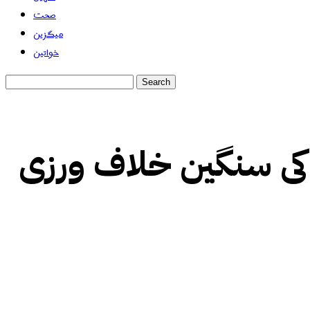
صحت
میگزین
خواتین
 کی سنگین خلاف ورزی