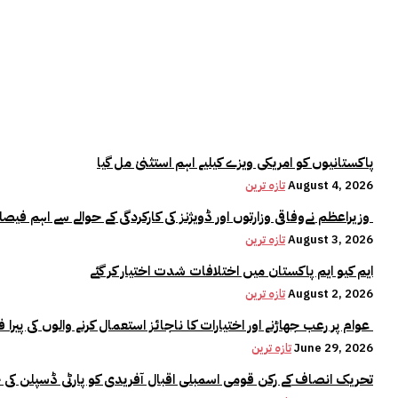
پاکستانیوں کو امریکی ویزے کیلیے اہم استثنیٰ مل گیا
August 4, 2026
تازہ ترین
وزیراعظم نےوفاقی وزارتوں اور ڈویژنز کی کارکردگی کے حوالے سے اہم فیصلہ کر لیا
August 3, 2026
تازہ ترین
ایم کیو ایم پاکستان میں اختلافات شدت اختیار کر گئے
August 2, 2026
تازہ ترین
عوام پر رعب جھاڑنے اور اختیارات کا ناجائز استعمال کرنے والوں کی پیرا فورس میں کوئی جگہ نہیں:وزیراعلیٰ مریم نواز
June 29, 2026
تازہ ترین
تحریک انصاف کے رکن قومی اسمبلی اقبال آفریدی کو پارٹی ڈسپلن کی 