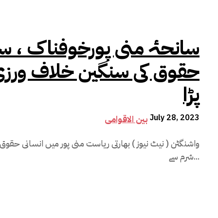
سانحۂ منی پورخوفناک ، سف
حقوق کی سنگین خلاف ورزی 
پڑا
July 28, 2023
بین الاقوامی
واشنگٹن ( نیٹ نیوز ) بھارتی ریاست منی پور میں انسانی حقوق
شرم سے...