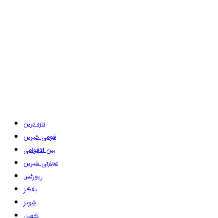
تازہ ترین
قومی خبریں
بین الاقوامی
تجارتی خبریں
رپورٹس
بلاگز
شوبز
کھیل