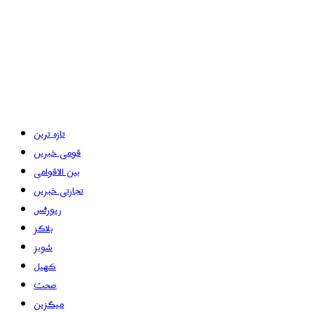
تازہ ترین
قومی خبریں
بین الاقوامی
تجارتی خبریں
رپورٹس
بلاگز
شوبز
کھیل
صحت
میگزین