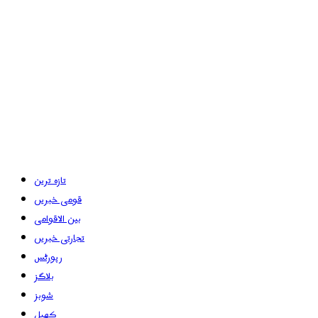
تازہ ترین
قومی خبریں
بین الاقوامی
تجارتی خبریں
رپورٹس
بلاگز
شوبز
کھیل