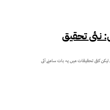
ں: نئی تحقیق
یں لیکن کئی تحقیقات میں یہ بات سامنے آئی