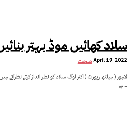
سلاد کھائیں موڈ بہتر بنائی
April 19, 2022
صحت
لاہور ( ہیلتھ رپورٹ )اکثر لوگ سلاد کو نظر انداز کرتے نظرآتے ہ
ہے...