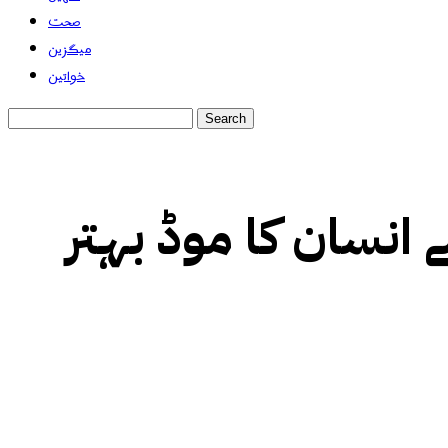
صحت
میگزین
خواتین
 انسان کا موڈ بہتر