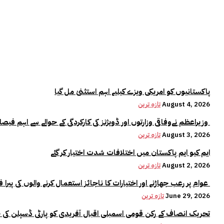
پاکستانیوں کو امریکی ویزے کیلیے اہم استثنیٰ مل گیا
August 4, 2026
تازہ ترین
وزیراعظم نےوفاقی وزارتوں اور ڈویژنز کی کارکردگی کے حوالے سے اہم فیصلہ کر لیا
August 3, 2026
تازہ ترین
ایم کیو ایم پاکستان میں اختلافات شدت اختیار کر گئے
August 2, 2026
تازہ ترین
عوام پر رعب جھاڑنے اور اختیارات کا ناجائز استعمال کرنے والوں کی پیرا فورس میں کوئی جگہ نہیں:وزیراعلیٰ مریم نواز
June 29, 2026
تازہ ترین
تحریک انصاف کے رکن قومی اسمبلی اقبال آفریدی کو پارٹی ڈسپلن کی 