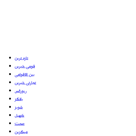
تازہ ترین
قومی خبریں
بین الاقوامی
تجارتی خبریں
رپورٹس
بلاگز
شوبز
کھیل
صحت
میگزین