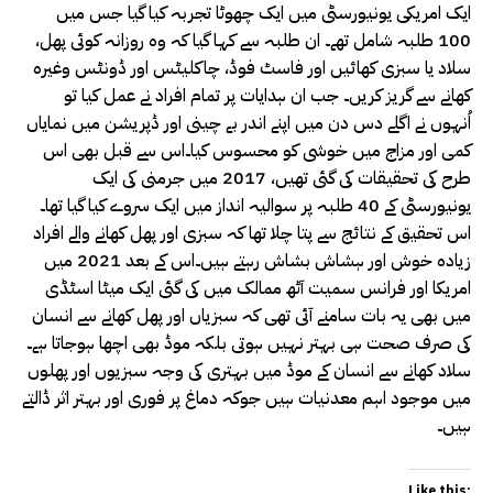
ایک امریکی یونیورسٹی میں ایک چھوٹا تجربہ کیا گیا جس میں
100 طلبہ شامل تھے۔ ان طلبہ سے کہا گیا کہ وہ روزانہ کوئی پھل،
سلاد یا سبزی کھائیں اور فاسٹ فوڈ، چاکلیٹس اور ڈونٹس وغیرہ
کھانے سے گریز کریں۔ جب ان ہدایات پر تمام افراد نے عمل کیا تو
اُنہوں نے اگلے دس دن میں اپنے اندر بے چینی اور ڈپریشن میں نمایاں
کمی اور مزاج میں خوشی کو محسوس کیا۔اس سے قبل بھی اس
طرح کی تحقیقات کی گئی تھیں، 2017 میں جرمنی کی ایک
یونیورسٹی کے 40 طلبہ پر سوالیہ انداز میں ایک سروے کیا گیا تھا۔
اس تحقیق کے نتائج سے پتا چلا تھا کہ سبزی اور پھل کھانے والے افراد
زیادہ خوش اور ہشاش بشاش رہتے ہیں۔اس کے بعد 2021 میں
امریکا اور فرانس سمیت آٹھ ممالک میں کی گئی ایک میٹا اسٹڈی
میں بھی یہ بات سامنے آئی تھی کہ سبزیاں اور پھل کھانے سے انسان
کی صرف صحت ہی بہتر نہیں ہوتی بلکہ موڈ بھی اچھا ہوجاتا ہے۔
سلاد کھانے سے انسان کے موڈ میں بہتری کی وجہ سبزیوں اور پھلوں
میں موجود اہم معدنیات ہیں جوکہ دماغ پر فوری اور بہتر اثر ڈالتے
ہیں۔
Like this: