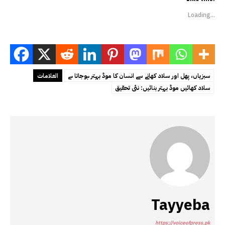
Loading...
سبزیاں، پھل اور سلاد کھانے سے انسان کا موڈ بہتر ہوجاتا ہے
العلامات
سلاد کھائیں موڈ بہتر بنائیں: نئی تحقیق
Tayyeba
https://voiceofpress.pk