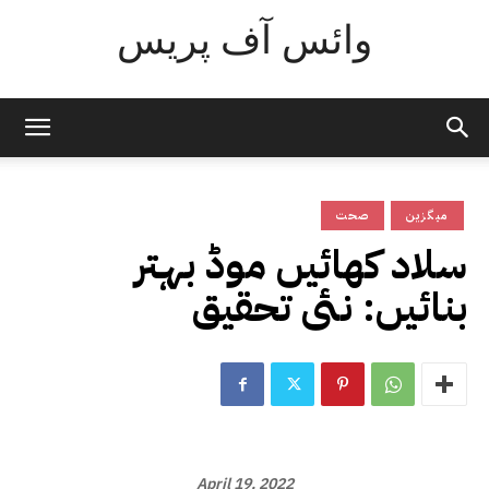
وائس آف پریس
میگزین
صحت
سلاد کھائیں موڈ بہتر
بنائیں: نئی تحقیق
April 19, 2022