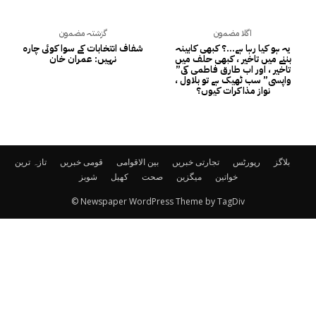
اگلا مضمون
گزشتہ مضمون
یہ ہو کیا رہا ہے…؟ کبھی کابینہ
شفاف انتخابات کے سوا کوئی چارہ
بننے میں تاخیر ، کبھی حلف میں
نہیں: عمران خان
تاخیر ، اور اب طارق فاطمی کی”
واپسی” سب ٹھیک ہے تو بلاول ،
نواز مذاکرات کیوں‌؟
بلاگز
رپورٹس
تجارتی خبریں
بین الاقوامی
قومی خبریں
تازہ ترین
خواتین
میگزین
صحت
کھیل
شوبز
© Newspaper WordPress Theme by TagDiv