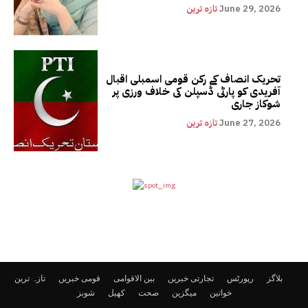
June 29, 2026
تازہ ترین
تحریک انصاف کے رکن قومی اسمبلی اقبال
آفریدی کو پارٹی ڈسپلن کی خلاف ورزی پر
شوکاز جاری
June 27, 2026
تازہ ترین
بلاگز
رپورٹس
تجارتی خبریں
بین الاقوامی
قومی خبریں
تازہ ترین
خواتین
میگزین
صحت
کھیل
شوبز