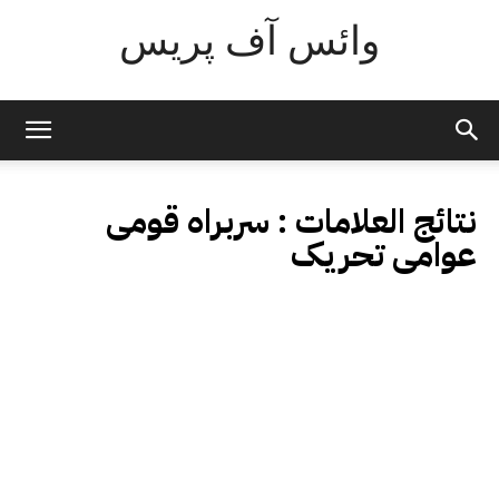
وائس آف پریس
نتائج العلامات :
سربراہ قومی
عوامی تحریک