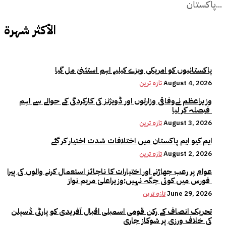
پاکستان...
الأكثر شهرة
پاکستانیوں کو امریکی ویزے کیلیے اہم استثنیٰ مل گیا
August 4, 2026
تازہ ترین
وزیراعظم نےوفاقی وزارتوں اور ڈویژنز کی کارکردگی کے حوالے سے اہم
فیصلہ کر لیا
August 3, 2026
تازہ ترین
ایم کیو ایم پاکستان میں اختلافات شدت اختیار کر گئے
August 2, 2026
تازہ ترین
عوام پر رعب جھاڑنے اور اختیارات کا ناجائز استعمال کرنے والوں کی پیرا
فورس میں کوئی جگہ نہیں:وزیراعلیٰ مریم نواز
June 29, 2026
تازہ ترین
تحریک انصاف کے رکن قومی اسمبلی اقبال آفریدی کو پارٹی ڈسپلن
کی خلاف ورزی پر شوکاز جاری