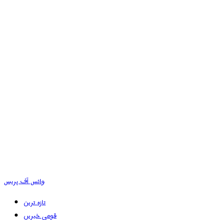
وائس آف پریس
تازہ ترین
قومی خبریں