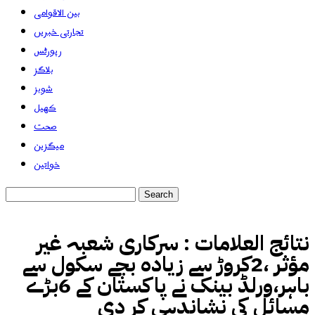
بین الاقوامی
تجارتی خبریں
رپورٹس
بلاگز
شوبز
کھیل
صحت
میگزین
خواتین
نتائج العلامات :
سرکاری شعبہ غیر
مؤثر ،2کروڑ سے زیادہ بچے سکول سے
باہر،ورلڈ بینک نے پاکستان کے 6بڑے
مسائل کی نشاندہی کر دی