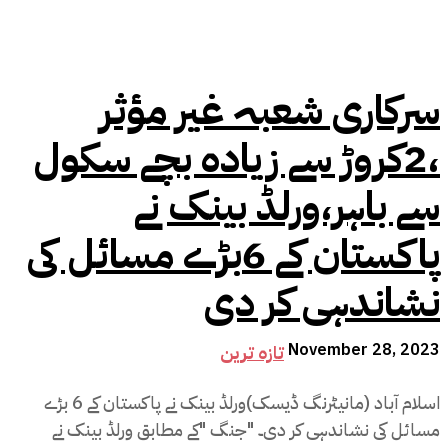
سرکاری شعبہ غیر مؤثر
،2کروڑ سے زیادہ بچے سکول
سے باہر،ورلڈ بینک نے
پاکستان کے 6بڑے مسائل کی
نشاندہی کر دی
November 28, 2023
تازہ ترین
اسلام آباد (مانیٹرنگ ڈیسک)ورلڈ بینک نے پاکستان کے 6 بڑے
مسائل کی نشاندہی کر دی۔ "جنگ "کے مطابق ورلڈ بینک نے