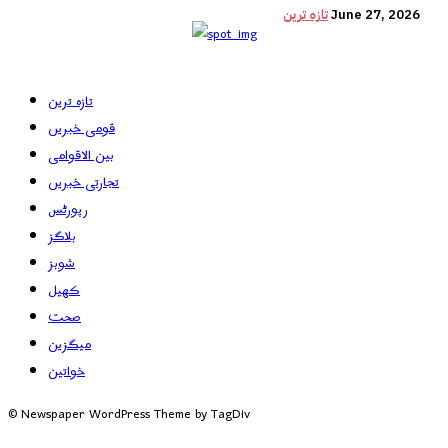
June 27, 2026
تازہ ترین
تازہ ترین
قومی خبریں
بین الاقوامی
تجارتی خبریں
رپورٹس
بلاگز
شوبز
کھیل
صحت
میگزین
خواتین
© Newspaper WordPress Theme by TagDiv