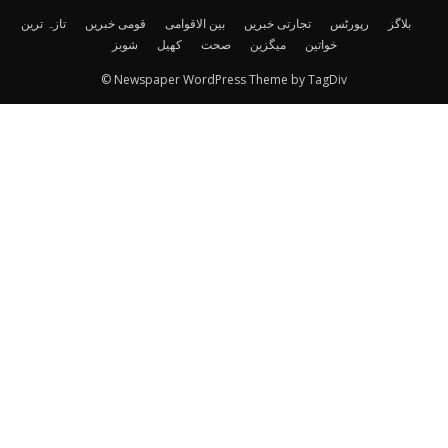
بلاگز
رپورٹس
تجارتی خبریں
بین الاقوامی
قومی خبریں
تازہ ترین
خواتین
میگزین
صحت
کھیل
شوبز
© Newspaper WordPress Theme by TagDiv