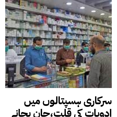
سرکاری ہسپتالوں میں
ادویات کی قلت،جان بچانے