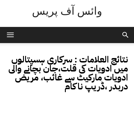
وائس آف پریس
نتائج العلامات :
سرکاری ہسپتالوں
میں ادویات کی قلت،جان بچانے والی
ادویات مارکیٹ سے غائب، مریض
دربدر ،ڈریپ ناکام