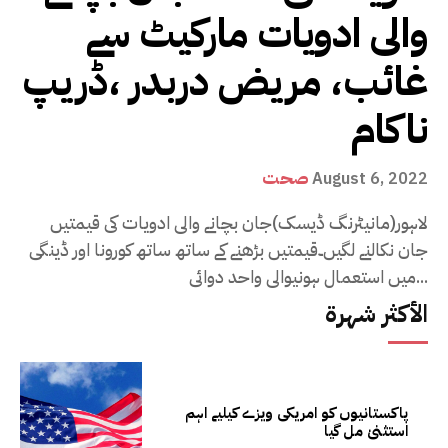
والی ادویات مارکیٹ سے
غائب، مریض دربدر ،ڈریپ
ناکام
صحت
August 6, 2022
لاہور(مانیٹرنگ ڈیسک)جان بچانے والی ادویات کی قیمتیں
جان نکالنے لگیں۔قیمتیں بڑھنے کے ساتھ ساتھ کورونا اور ڈینگی
میں استعمال ہونیوالی واحد دوائی...
الأكثر شهرة
پاکستانیوں کو امریکی ویزے کیلیے اہم
استثنیٰ مل گیا