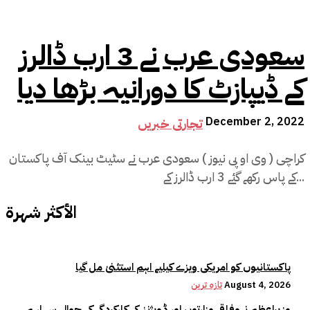
سعودی عرب نے 3 ارب ڈالرز
کے ڈیپازٹ کا دورانیہ بڑھا دیا
December 2, 2022
تجارتی خبریں
کراچی ( وی او پی نیوز ) سعودی عرب نے سٹیٹ بینک آف پاکستان
کے پاس رکھے گئے 3 ارب ڈالرز کے...
الأكثر شهرة
پاکستانیوں کو امریکی ویزے کیلیے اہم استثنیٰ مل گیا
August 4, 2026
تازہ ترین
وزیراعظم نےوفاقی وزارتوں اور ڈویژنز کی کارکردگی کے حوالے سے اہم