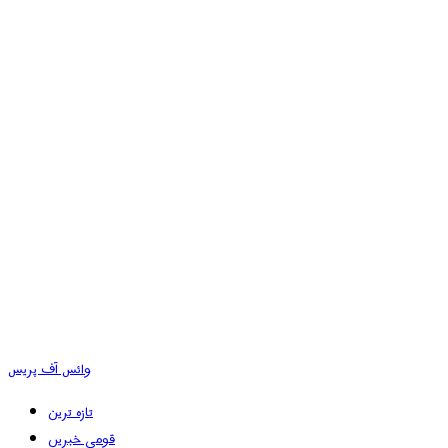
وائس آف پریس
تازہ ترین
قومی خبریں