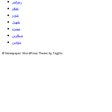
رپورٹس
بلاگز
شوبز
کھیل
صحت
میگزین
خواتین
© Newspaper WordPress Theme by TagDiv