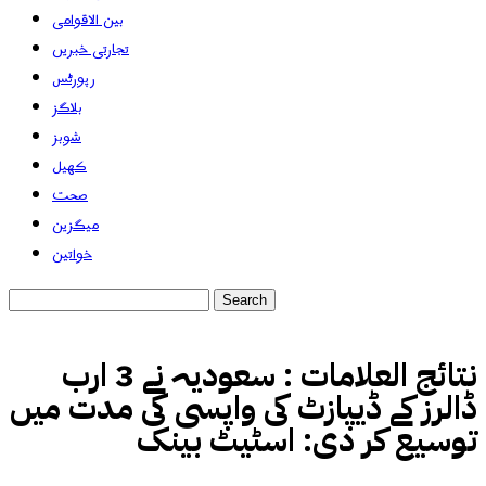
بین الاقوامی
تجارتی خبریں
رپورٹس
بلاگز
شوبز
کھیل
صحت
میگزین
خواتین
نتائج العلامات :
سعودیہ نے 3 ارب
ڈالرز کے ڈیپازٹ کی واپسی کی مدت میں
توسیع کر دی: اسٹیٹ بینک