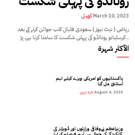
رونالڈو کی پہلی شکست
کھیل
March 10, 2023
ریاض ( نیٹ نیوز ) سعودی فٹبال کلب جوائن کرنے کے بعد
کرسٹیانو رونالڈو کی پہلی شکست کا سامنا کرنا ہی پڑ...
الأكثر شهرة
پاکستانیوں کو امریکی ویزے کیلیے اہم
استثنیٰ مل گیا
August 4, 2026
تازہ ترین
وزیراعظم نےوفاقی وزارتوں اور ڈویژنز کی
کارکردگی کے حوالے سے اہم فیصلہ کر لیا