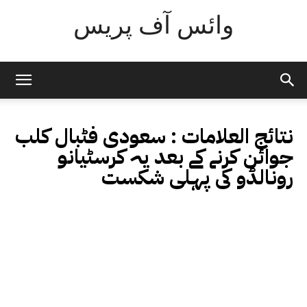
وائس آف پریس
نتائج العلامات :
سعودی فٹبال کلب
جوائن کرنے کے بعد یہ کرسٹیانو
رونالڈو کی پہلی شکست