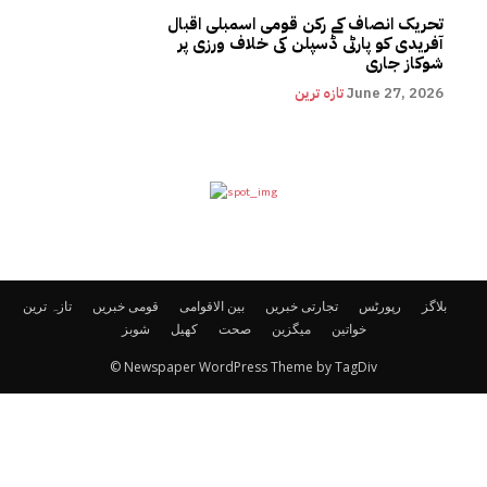
تحریک انصاف کے رکن قومی اسمبلی اقبال
آفریدی کو پارٹی ڈسپلن کی خلاف ورزی پر
شوکاز جاری
June 27, 2026
تازہ ترین
بلاگز
رپورٹس
تجارتی خبریں
بین الاقوامی
قومی خبریں
تازہ ترین
خواتین
میگزین
صحت
کھیل
شوبز
© Newspaper WordPress Theme by TagDiv