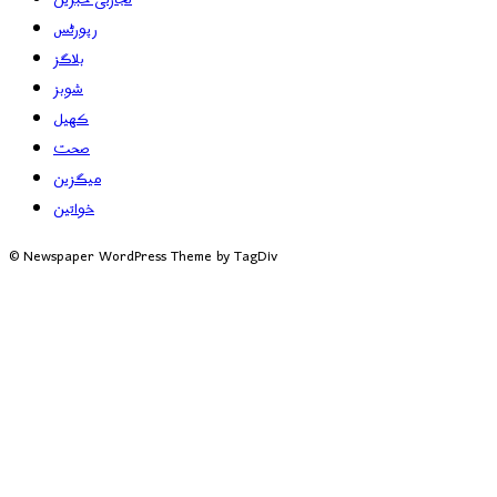
رپورٹس
بلاگز
شوبز
کھیل
صحت
میگزین
خواتین
© Newspaper WordPress Theme by TagDiv