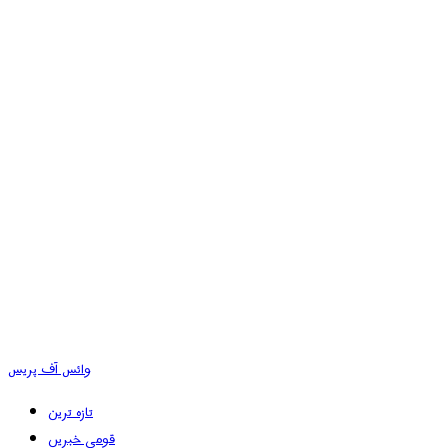
وائس آف پریس
تازہ ترین
قومی خبریں