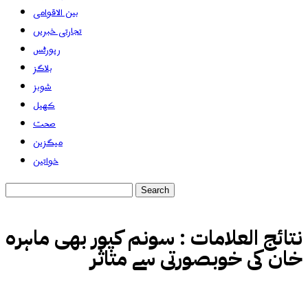
بین الاقوامی
تجارتی خبریں
رپورٹس
بلاگز
شوبز
کھیل
صحت
میگزین
خواتین
نتائج العلامات :
سونم کپور بھی ماہرہ
خان کی خوبصورتی سے متاثر