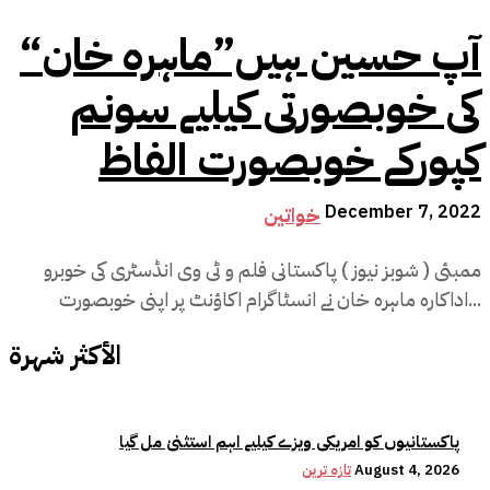
“آپ حسین ہیں‌”ماہرہ خان
کی خوبصورتی کیلیے سونم
کپورکے خوبصورت الفاظ
December 7, 2022
خواتین
ممبئی ( شوبز نیوز ) پاکستانی فلم و ٹی وی انڈسٹری کی خوبرو
اداکارہ ماہرہ خان نے انسٹاگرام اکاؤنٹ پر اپنی خوبصورت...
الأكثر شهرة
پاکستانیوں کو امریکی ویزے کیلیے اہم استثنیٰ مل گیا
August 4, 2026
تازہ ترین