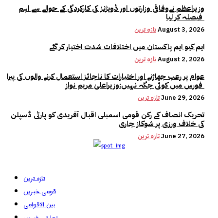
وزیراعظم نےوفاقی وزارتوں اور ڈویژنز کی کارکردگی کے حوالے سے اہم
فیصلہ کر لیا
August 3, 2026
تازہ ترین
ایم کیو ایم پاکستان میں اختلافات شدت اختیار کر گئے
August 2, 2026
تازہ ترین
عوام پر رعب جھاڑنے اور اختیارات کا ناجائز استعمال کرنے والوں کی پیرا
فورس میں کوئی جگہ نہیں:وزیراعلیٰ مریم نواز
June 29, 2026
تازہ ترین
تحریک انصاف کے رکن قومی اسمبلی اقبال آفریدی کو پارٹی ڈسپلن
کی خلاف ورزی پر شوکاز جاری
June 27, 2026
تازہ ترین
تازہ ترین
قومی خبریں
بین الاقوامی
تجارتی خبریں