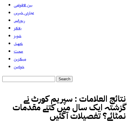
بین الاقوامی
تجارتی خبریں
رپورٹس
بلاگز
شوبز
کھیل
صحت
میگزین
خواتین
نتائج العلامات :
سپریم کورٹ نے
گزشتہ ایک سال میں کتنے مقدمات
نمٹائے؟ تفصیلات آگئیں