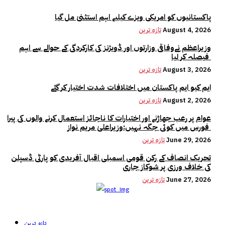
پاکستانیوں کو امریکی ویزے کیلیے اہم استثنیٰ مل گیا
August 4, 2026
تازہ ترین
وزیراعظم نےوفاقی وزارتوں اور ڈویژنز کی کارکردگی کے حوالے سے اہم
فیصلہ کر لیا
August 3, 2026
تازہ ترین
ایم کیو ایم پاکستان میں اختلافات شدت اختیار کر گئے
August 2, 2026
تازہ ترین
عوام پر رعب جھاڑنے اور اختیارات کا ناجائز استعمال کرنے والوں کی پیرا
فورس میں کوئی جگہ نہیں:وزیراعلیٰ مریم نواز
June 29, 2026
تازہ ترین
تحریک انصاف کے رکن قومی اسمبلی اقبال آفریدی کو پارٹی ڈسپلن
کی خلاف ورزی پر شوکاز جاری
June 27, 2026
تازہ ترین
تازہ ترین