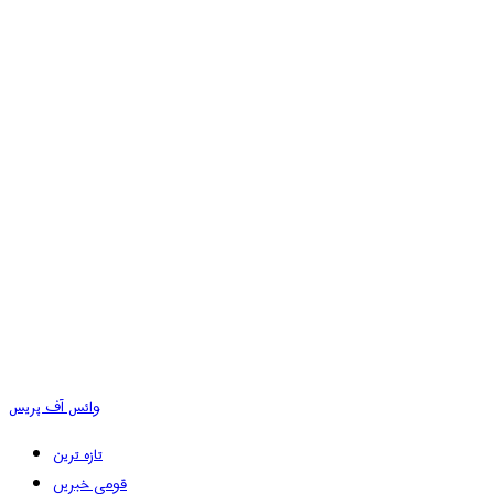
وائس آف پریس
تازہ ترین
قومی خبریں