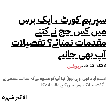
سپریم کورٹ ، ایک برس
میں کس جج نے کتنے
مقدمات نمٹائے؟ تفصیلات
آپ بھی جانیے
July 13, 2023
رپورٹس
اسلام آباد (وی او پی نیوز) کیا آپ کو معلوم ہے کہ عدالت عظمیٰ نے
گذشتہ ایک برس میں کتنے مقدمات کا...
الأكثر شهرة