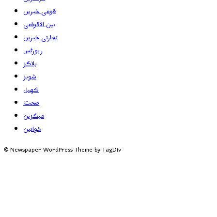
قومی خبریں
بین الاقوامی
تجارتی خبریں
رپورٹس
بلاگز
شوبز
کھیل
صحت
میگزین
خواتین
© Newspaper WordPress Theme by TagDiv