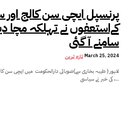
پرنسپل ایچی سن کالج اور س
کےاستعفوں نے تہلکہ مچا دی
سامنے آ گئی
March 25, 2024
تازہ ترین
لاہور ( طیبہ بخاری سے)صوبائی دارالحکومت میں ایچی سن کال
کی خبر نے سیاسی ،...