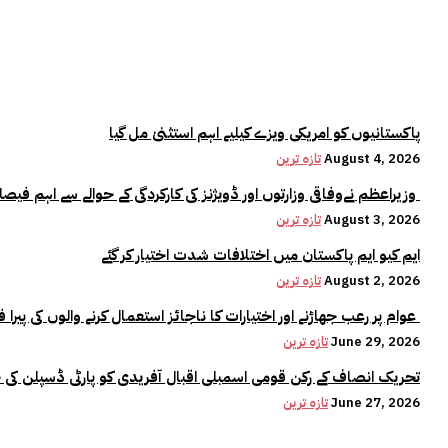
پاکستانیوں کو امریکی ویزے کیلیے اہم استثنیٰ مل گیا
August 4, 2026
تازہ ترین
وزیراعظم نےوفاقی وزارتوں اور ڈویژنز کی کارکردگی کے حوالے سے اہم فیصلہ کر لیا
August 3, 2026
تازہ ترین
ایم کیو ایم پاکستان میں اختلافات شدت اختیار کر گئے
August 2, 2026
تازہ ترین
عوام پر رعب جھاڑنے اور اختیارات کا ناجائز استعمال کرنے والوں کی پیرا فورس میں کوئی جگہ نہیں:وزیراعلیٰ مریم نواز
June 29, 2026
تازہ ترین
تحریک انصاف کے رکن قومی اسمبلی اقبال آفریدی کو پارٹی ڈسپلن کی 
June 27, 2026
تازہ ترین