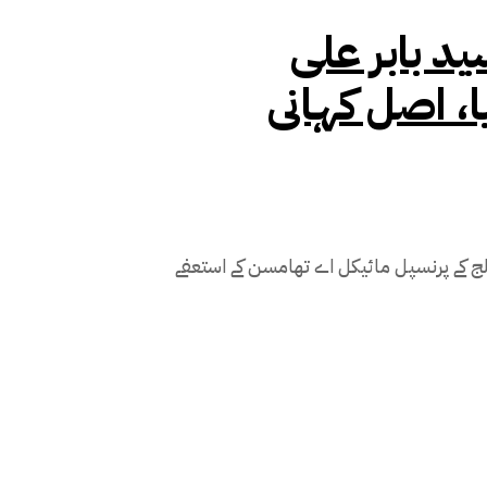
ید بابر علی
ا، اصل کہانی
ج کے پرنسپل مائیکل اے تھامسن کے استعفے