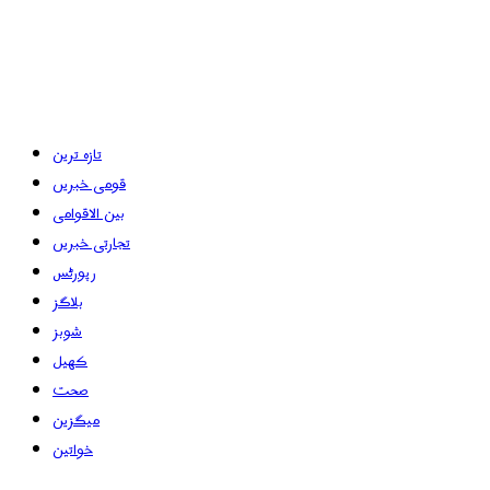
تازہ ترین
قومی خبریں
بین الاقوامی
تجارتی خبریں
رپورٹس
بلاگز
شوبز
کھیل
صحت
میگزین
خواتین