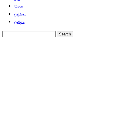
صحت
میگزین
خواتین