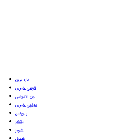
تازہ ترین
قومی خبریں
بین الاقوامی
تجارتی خبریں
رپورٹس
بلاگز
شوبز
کھیل