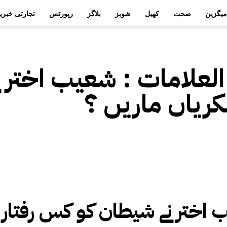
میگزین
صحت
کھیل
شوبز
بلاگز
رپورٹس
تجارتی خبری
العلامات :
شعیب اختر ن
کریاں ماریں ؟
اختر نے شیطان کو کس رفتار