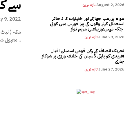
سے کن
August 2, 2026
تازہ ترین
عوام پر رعب جھاڑنے اور اختیارات کا ناجائز
ly 9, 2022
استعمال کرنے والوں کی پیرا فورس میں کوئی
جگہ نہیں:وزیراعلیٰ مریم نواز
مکہ ( نیٹ ن
June 29, 2026
تازہ ترین
مقبول شعیب اختر فریضہ حج کی...
تحریک انصاف کے رکن قومی اسمبلی اقبال
آفریدی کو پارٹی ڈسپلن کی خلاف ورزی پر شوکاز
جاری
June 27, 2026
تازہ ترین