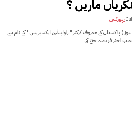
کریاں ماریں ؟
رپورٹس
Ju
یوز ) پاکستان کے معروف کرکٹر " راولپنڈی ایکسپریس " کے نام سے