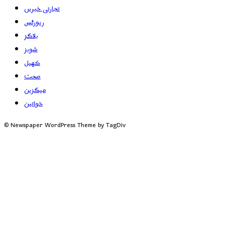
تجارتی خبریں
رپورٹس
بلاگز
شوبز
کھیل
صحت
میگزین
خواتین
© Newspaper WordPress Theme by TagDiv