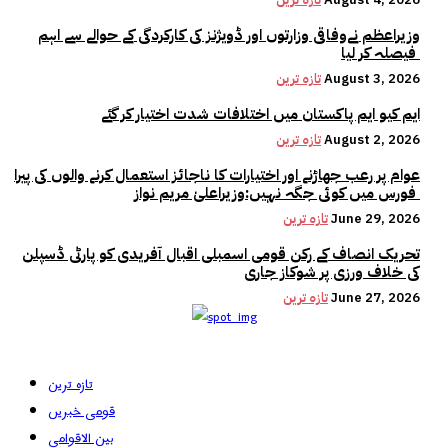
وزیراعظم نےوفاقی وزارتوں اور ڈویژنز کی کارکردگی کے حوالے سے اہم
فیصلہ کر لیا
August 3, 2026
تازہ ترین
ایم کیو ایم پاکستان میں اختلافات شدت اختیار کر گئے
August 2, 2026
تازہ ترین
عوام پر رعب جھاڑنے اور اختیارات کا ناجائز استعمال کرنے والوں کی پیرا
فورس میں کوئی جگہ نہیں:وزیراعلیٰ مریم نواز
June 29, 2026
تازہ ترین
تحریک انصاف کے رکن قومی اسمبلی اقبال آفریدی کو پارٹی ڈسپلن
کی خلاف ورزی پر شوکاز جاری
June 27, 2026
تازہ ترین
تازہ ترین
قومی خبریں
بین الاقوامی