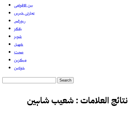
بین الاقوامی
تجارتی خبریں
رپورٹس
بلاگز
شوبز
کھیل
صحت
میگزین
خواتین
نتائج العلامات :
شعیب شاہین