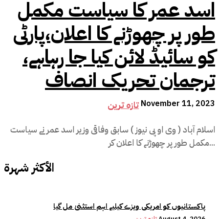
اسد عمر کا سیاست مکمل
طور پر چھوڑنے کا اعلان،پارٹی
کو سائیڈ لائن کیا جا رہاہے،
ترجمان تحریک انصاف
November 11, 2023
تازہ ترین
اسلام آباد ( وی او پی نیوز ) سابق وفاقی وزیر اسد عمر نے سیاست
مکمل طور پر چھوڑنے کا اعلان کر...
الأكثر شهرة
پاکستانیوں کو امریکی ویزے کیلیے اہم استثنیٰ مل گیا
August 4, 2026
تازہ ترین