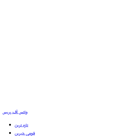
وائس آف پریس
تازہ ترین
قومی خبریں