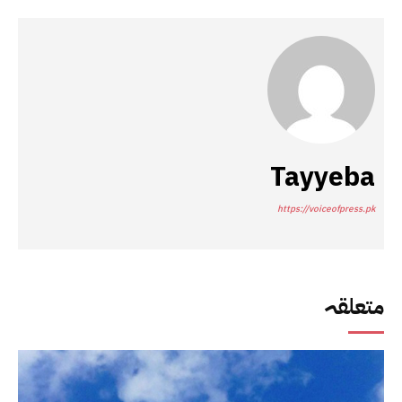
Tayyeba
https://voiceofpress.pk
متعلقہ