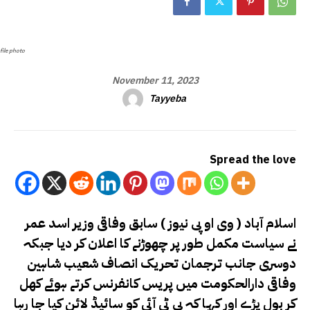
file photo
November 11, 2023
Tayyeba
Spread the love
اسلام آباد ( وی او پی نیوز ) سابق وفاقی وزیر اسد عمر
نے سیاست مکمل طور پر چھوڑنے کا اعلان کر دیا جبکہ
دوسری جانب ترجمان تحریک انصاف شعیب شاہین
وفاقی دارالحکومت میں پریس کانفرنس کرتے ہوئے کھل
کر بول پڑے اور کہا کہ پی ٹی آئی کو سائیڈ لائن کیا جا رہا