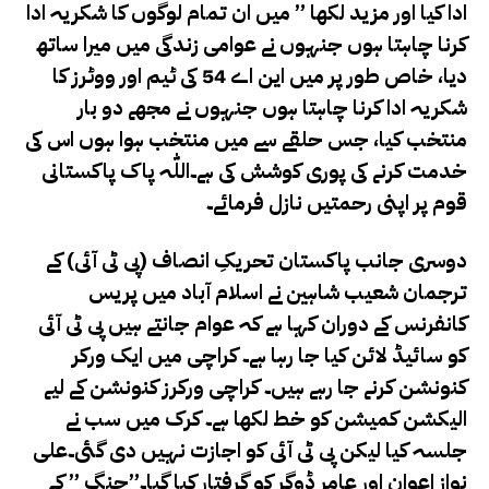
ادا کیا اور مزید لکھا ” میں ان تمام لوگوں کا شکریہ ادا
کرنا چاہتا ہوں جنہوں نے عوامی زندگی میں میرا ساتھ
دیا، خاص طور پر میں این اے 54 کی ٹیم اور ووٹرز کا
شکریہ ادا کرنا چاہتا ہوں جنہوں نے مجھے دو بار
منتخب کیا، جس حلقے سے میں منتخب ہوا ہوں اس کی
خدمت کرنے کی پوری کوشش کی ہے۔اللّٰہ پاک پاکستانی
قوم پر اپنی رحمتیں نازل فرمائے۔
دوسری جانب
پاکستان تحریکِ انصاف (پی ٹی آئی) کے
ترجمان شعیب شاہین نے اسلام آباد میں پریس
کانفرنس کے دوران کہا ہے کہ عوام جانتے ہیں پی ٹی آئی
کو سائیڈ لائن کیا جا رہا ہے۔
کراچی میں ایک ورکر
کنونشن کرنے جا رہے ہیں۔
کراچی ورکرز کنونشن کے لیے
الیکشن کمیشن کو خط لکھا ہے۔
کرک میں سب نے
جلسہ کیا لیکن پی ٹی آئی کو اجازت نہیں دی گئی۔
علی
نواز اعوان اور عامر ڈوگر کو گرفتار کیا گیا۔”جنگ ” کے