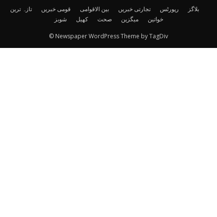
بلاگز
رپورٹس
تجارتی خبریں
بین الاقوامی
قومی خبریں
تازہ ترین
خواتین
میگزین
صحت
کھیل
شوبز
© Newspaper WordPress Theme by TagDiv