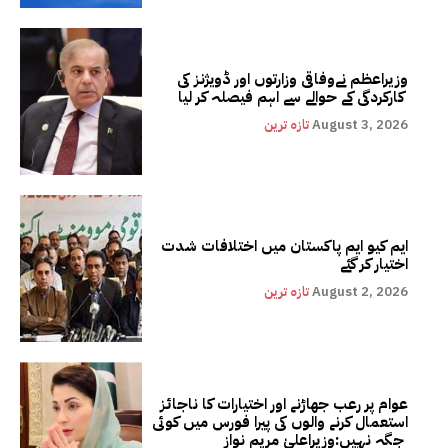
وزیراعظم نےوفاقی وزارتوں اور ڈویژنز کی
کارکردگی کے حوالے سے اہم فیصلہ کر لیا
August 3, 2026
تازہ ترین
ایم کیو ایم پاکستان میں اختلافات شدت
اختیار کر گئے
August 2, 2026
تازہ ترین
عوام پر رعب جھاڑنے اور اختیارات کا ناجائز
استعمال کرنے والوں کی پیرا فورس میں کوئی
جگہ نہیں:وزیراعلیٰ مریم نواز