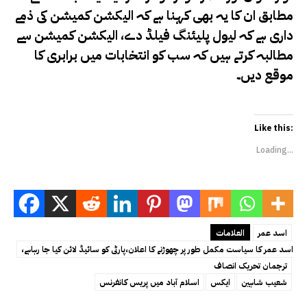
مطابق
ان کا یہ بھی کہنا ہے کہ الیکشن کمیشن کی ذمے
داری ہے کہ لیول پلیئنگ فیلڈ دے، الیکشن کمیشن سے
مطالبہ کرتے ہیں کہ سب کو انتخابات میں برابری کا
موقع دیں۔
Like this:
Loading...
اسد عمر
العلامات
اسد عمر کا سیاست مکمل طور پر چھوڑنے کا اعلان،پارٹی کو سائیڈ لائن کیا جا رہاہے،
ترجمان تحریک انصاف
شعیب شاہین
ایکس
اسلام آباد میں پریس کانفرنس