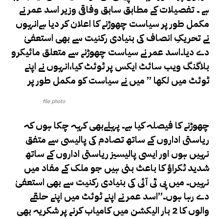
ہے ۔ تفصیلات کے مطابق سابق وفاقی وزیر اسد عمر نے
مکمل طور پر سیاست چھوڑنے کا اعلان کر دیا ہےانہوں
نے تحریکِ انصاف کی بنیادی رکنیت سے بھی استعفیٰ
دے دیا۔اسد عمر نے سیاست چھوڑنے سے متعلق مائیکرو
بلاگنگ ویب سائٹ ایکس پر ٹوئٹ کیا،انہوں نے اپنے
ٹوئٹ میں لکھا ” میں نے سیاست کو مکمل طور پر
file photo
چھوڑنے کا فیصلہ کیا ہے۔ پہلےبھی کہہ چکا ہوں کہ
ریاستی اداروں کے ساتھ تصادم کی پالیسی سے متفق
نہیں ہوں اور ایسی پالیسیز ریاستی اداروں کے ساتھ
شدید ٹکراؤ کا باعث بنی ہیں جو ملک کے مفاد میں
نہیں۔ میں پی ٹی آئی کی بنیادی رکنیت سے بھی استعفیٰ
دے رہا ہوں۔”اسد عمر نے اپنے ٹوئٹ میں اپنے حلقے
والوں کا 2 بار الیکشن میں کامیاب کرنے پر شکریہ بھی