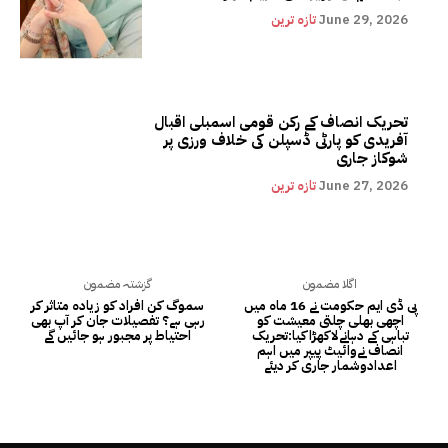
June 29, 2026
تازہ ترین
تحریک انصاف کے رکن قومی اسمبلی اقبال
آفریدی کو پارٹی ڈسپلن کی خلاف ورزی پر
شوکاز جاری
June 27, 2026
تازہ ترین
اگلا مضمون
گزشتہ مضمون
پی ڈی ایم حکومت نے 16 ماہ میں
سموگ کن افراد کو زیادہ متاثر کر
اچھی بھلی چلتی معیشت کو
رہی ہے؟ تفصیلات جان کر آپ بھی
تباہی کے دہانےلاکھڑاکیا:تحریک
احتیاط پر مجبور ہو جائیں گے
انصاف نےوائیٹ پیپر میں اہم
اعدادوشمار جاری کر دیئے