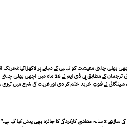
وی او پی نیوز ) پی ڈی ایم حکومت نے 16 ماہ میں اچھی بھلی چلتی معیشت کو تباہی کے دہانے
نے پی ڈی ایم حکومت کی کارکردگی پر وائٹ پیپر جاری کیا۔۔ پ
قدری کا شکار ہوا۔جاری وائٹ پیپر میں پی ٹی آئی نے اپنی حکومت کی ساڑھے 3 سالہ معاشی کار