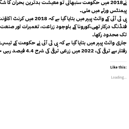
پیمنٹس ورثے میں ملی۔
تک محدود رکھا۔
رفتار سے ترقی کی، 2022 میں زرعی ترقی کی شرح 4.4 فیصد رہی جو 2005 کے بعد بلند ترین ہے، پی ٹی آئی کی 3.5 سالہ حکومت کے دوران اوسط شرح نمو 5.7 فیصد رہی۔
Like this:
Loading...