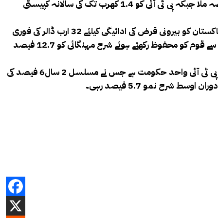
نے2018 میں حکومت سنبھالی تو معیشت بدترین بحران کا شکار تھی، ن لیگ کی نااہلی کی بدولت 1.6 کھرب روپے کا گردشی قرضہ ملا جبکہ پی ٹی آئی کو 1.4 کھرب تک کی سالانہ کپیسٹی
پی ٹی آئی کے وائٹ پیپر میں بتایا گیا ہے کہ 2018 میں کرنٹ اکاؤنٹ خسارہ 19.2 ارب ڈالر، زرمبادلہ ذخائر 9.4 ارب ڈالر تھے جبکہ پاکستان کو بیرونی قرض کی ادائیگی کیلئے 32 ارب ڈالر کی فوری
فنڈنگ درکار تھی،کورونا کے باوجود زراعت، تعمیرات اور صنعت کے شعبوں میں سرمایہ کاری ہوئی، پی ٹی آئی نے بلندترین مہنگائی سے قوم کو محفوظ رکھتے ہوئے شرح مہنگائی کو 12.7 فیصد
جاری وائٹ پیپر میں بتایا گیا ہے کہ پی ٹی آئی نے حکومت کے تیسرے اور چوتھے سال میں 6 فیصد شرح نمو حاصل کی،2007 کے بعد پی ٹی آئی واحد حکومت ہے جس نے مسلسل 2 سال6 فیصد کی