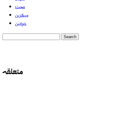
صحت
میگزین
خواتین
متعلقہ