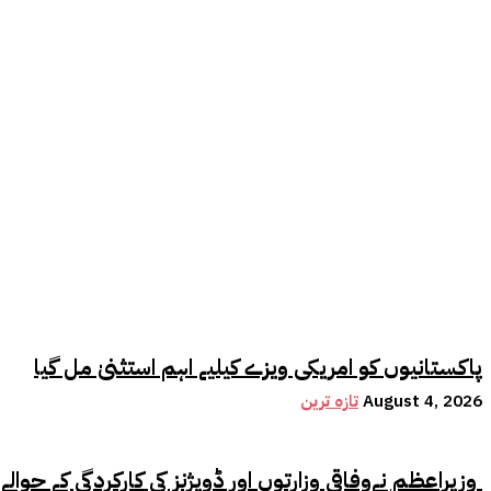
پاکستانیوں کو امریکی ویزے کیلیے اہم استثنیٰ مل گیا
August 4, 2026
تازہ ترین
وزیراعظم نےوفاقی وزارتوں اور ڈویژنز کی کارکردگی کے حوالے سے اہم فیصلہ کر لیا