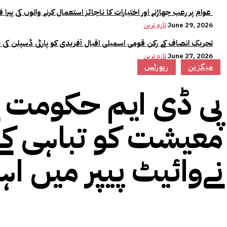
عوام پر رعب جھاڑنے اور اختیارات کا ناجائز استعمال کرنے والوں کی پیرا فورس میں کوئی جگہ نہیں:وزیراعلیٰ مریم نواز
June 29, 2026
تازہ ترین
تحریک انصاف کے رکن قومی اسمبلی اقبال آفریدی کو پارٹی ڈسپلن کی 
June 27, 2026
تازہ ترین
میگزین
رپورٹس
معیشت کو تباہی کے
نےوائیٹ پیپر میں اہ