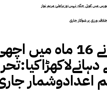
خلاف ورزی پر شوکاز جاری
پی ڈی ایم حکومت نے 16 ما
 دہانےلاکھڑاکیا:تح
م اعدادوشمار جاری 