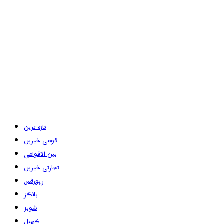
تازہ ترین
قومی خبریں
بین الاقوامی
تجارتی خبریں
رپورٹس
بلاگز
شوبز
کھیل