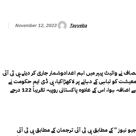
Tayyeba
November 12, 2023
 پر لاکھڑاکیا:تحریک انصاف نے وائیٹ پیپر میں اہم اعدادوشمار جاری کر دیئے۔پی ٹی آئی
ی ٹی آئی ترجمان کے مطابق پی ڈی ایم نے 16 ماہ میں اچھی بھلی چلتی معیشت کو تباہی کے دہانے پر لاکھڑاکیا، پی ڈی ایم حکومت نے
16 ماہ میں بیرونی قرض میں تقریباً 20 کھرب روپے کا اضافہ کیا، مہنگائی نے قوتِ خرید ختم کر دی اور غربت کی شرح میں تیزی سے اضافہ ہوا، اس کے علاوہ پاکستانی روپیہ تقریباً 122 درجے
کردگی کا جائزہ بھی پیش کیا گیا ہے۔”جیو نیوز ” کے مطابق پی ٹی آئی ترجمان کے مطابق پی ٹی آئی