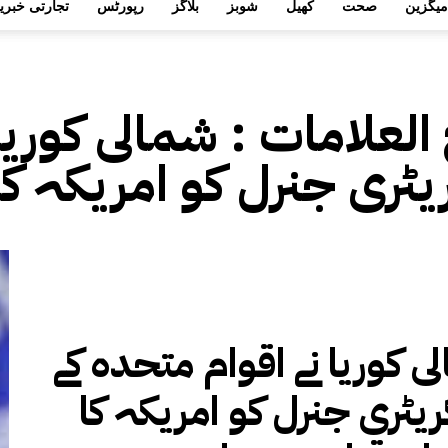
میگزین
صحت
کھیل
شوبز
بلاگز
رپورٹس
تجارتی خبری
 العلامات :
شمالی کوریا
ٹری جنرل کو امریکہ کا
ی کوریا نے اقوام متحدہ کے
یٹری جنرل کو امریکہ کا