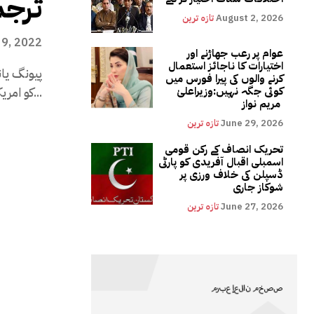
ترجم
August 2, 2026
تازہ ترین
9, 2022
عوام پر رعب جھاڑنے اور
اختیارات کا ناجائز استعمال
پیونگ یان
کرنے والوں کی پیرا فورس میں
کو امریکہ کا ترجمان قرار دے دیا۔...
کوئی جگہ نہیں:وزیراعلیٰ
مریم نواز
June 29, 2026
تازہ ترین
تحریک انصاف کے رکن قومی
اسمبلی اقبال آفریدی کو پارٹی
ڈسپلن کی خلاف ورزی پر
شوکاز جاری
June 27, 2026
تازہ ترین