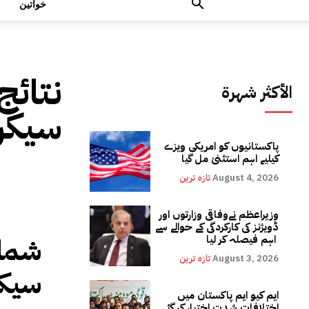
خواتین
نتائج
الأكثر شهرة
سیکری
پاکستانیوں کو امریکی ویزے
کیلیے اہم استثنیٰ مل گیا
August 4, 2026
تازہ ترین
وزیراعظم نےوفاقی وزارتوں اور
ڈویژنز کی کارکردگی کے حوالے سے
شمال
اہم فیصلہ کر لیا
August 3, 2026
تازہ ترین
سیکر
ایم کیو ایم پاکستان میں
اختلافات شدت اختیار کر گئے