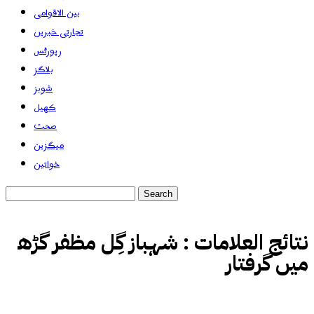
بین الاقوامی
تجارتی خبریں
رپورٹس
بلاگز
شوبز
کھیل
صحت
میگزین
خواتین
نتائج العلامات :
شہباز گِل مظفر گڑھ
میں گرفتار