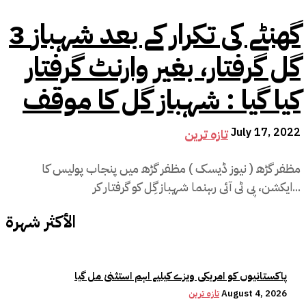
3 گھنٹے کی تکرار کے بعد شہباز
گل گرفتار، بغیر وارنٹ گرفتار
کیا گیا : شہباز گل کا موقف
July 17, 2022
تازہ ترین
مظفر گڑھ ( نیوز ڈیسک ) مظفر گڑھ میں پنجاب پولیس کا
ایکشن، پی ٹی آئی رہنما شہباز گِل کو گرفتار کر...
الأكثر شهرة
پاکستانیوں کو امریکی ویزے کیلیے اہم استثنیٰ مل گیا
August 4, 2026
تازہ ترین