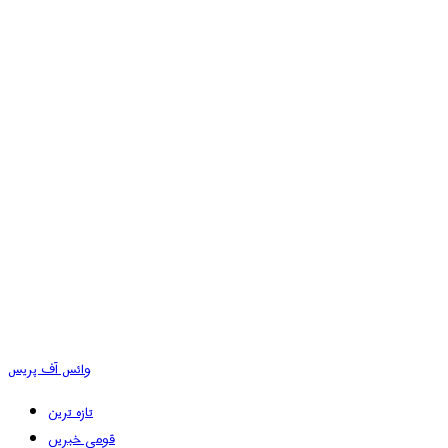
وائس آف پریس
تازہ ترین
قومی خبریں