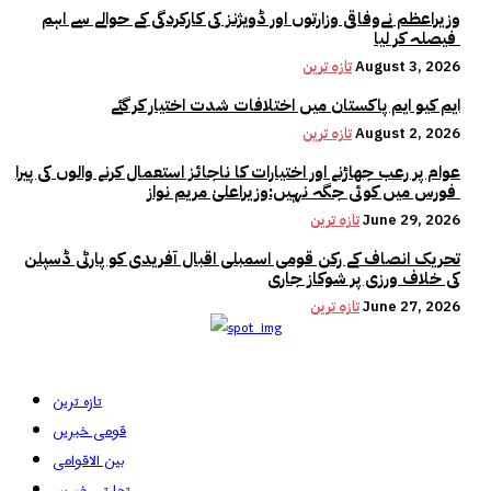
وزیراعظم نےوفاقی وزارتوں اور ڈویژنز کی کارکردگی کے حوالے سے اہم
فیصلہ کر لیا
August 3, 2026
تازہ ترین
ایم کیو ایم پاکستان میں اختلافات شدت اختیار کر گئے
August 2, 2026
تازہ ترین
عوام پر رعب جھاڑنے اور اختیارات کا ناجائز استعمال کرنے والوں کی پیرا
فورس میں کوئی جگہ نہیں:وزیراعلیٰ مریم نواز
June 29, 2026
تازہ ترین
تحریک انصاف کے رکن قومی اسمبلی اقبال آفریدی کو پارٹی ڈسپلن
کی خلاف ورزی پر شوکاز جاری
June 27, 2026
تازہ ترین
تازہ ترین
قومی خبریں
بین الاقوامی
تجارتی خبریں