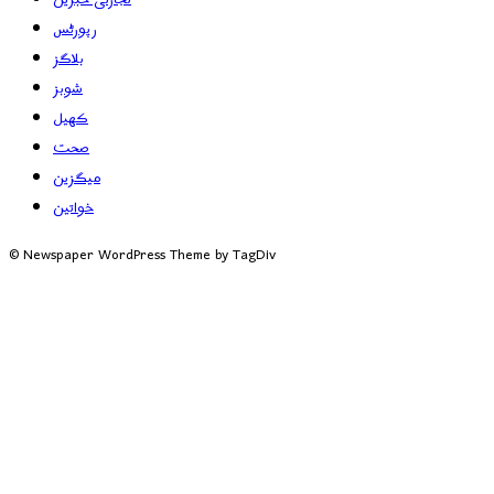
رپورٹس
بلاگز
شوبز
کھیل
صحت
میگزین
خواتین
© Newspaper WordPress Theme by TagDiv