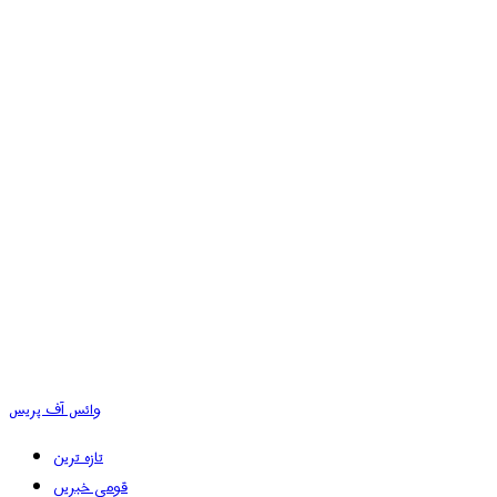
وائس آف پریس
تازہ ترین
قومی خبریں