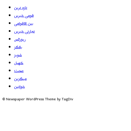
تازہ ترین
قومی خبریں
بین الاقوامی
تجارتی خبریں
رپورٹس
بلاگز
شوبز
کھیل
صحت
میگزین
خواتین
© Newspaper WordPress Theme by TagDiv