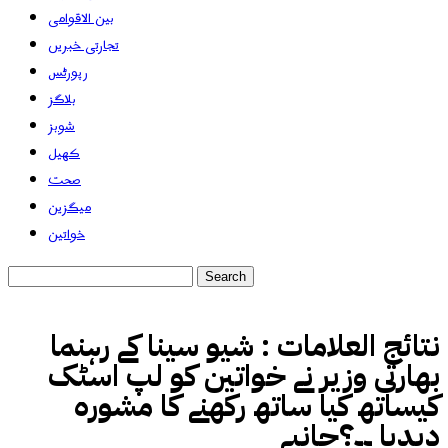
بین الاقوامی
تجارتی خبریں
رپورٹس
بلاگز
شوبز
کھیل
صحت
میگزین
خواتین
نتائج العلامات :
شیو سینا کے رہنما
بھارتی وزیر نے خواتین کو لپ اسٹک
کیساتھ کیا ساتھ رکھنے کا مشورہ
دیدیا ۔۔؟جانیے