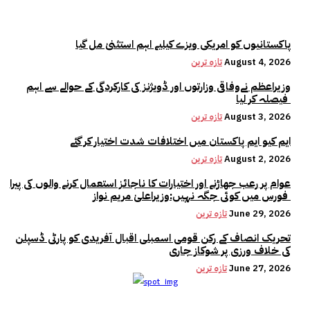
پاکستانیوں کو امریکی ویزے کیلیے اہم استثنیٰ مل گیا
August 4, 2026
تازہ ترین
وزیراعظم نےوفاقی وزارتوں اور ڈویژنز کی کارکردگی کے حوالے سے اہم
فیصلہ کر لیا
August 3, 2026
تازہ ترین
ایم کیو ایم پاکستان میں اختلافات شدت اختیار کر گئے
August 2, 2026
تازہ ترین
عوام پر رعب جھاڑنے اور اختیارات کا ناجائز استعمال کرنے والوں کی پیرا
فورس میں کوئی جگہ نہیں:وزیراعلیٰ مریم نواز
June 29, 2026
تازہ ترین
تحریک انصاف کے رکن قومی اسمبلی اقبال آفریدی کو پارٹی ڈسپلن
کی خلاف ورزی پر شوکاز جاری
June 27, 2026
تازہ ترین