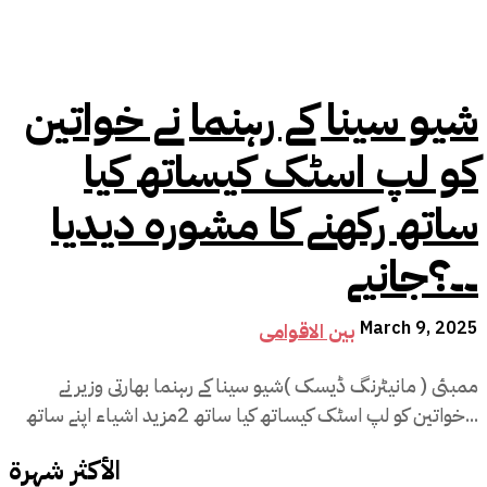
شیو سینا کے رہنما نے خواتین
کو لپ اسٹک کیساتھ کیا
ساتھ رکھنے کا مشورہ دیدیا
۔۔؟جانیے
March 9, 2025
بین الاقوامی
ممبئی ( مانیٹرنگ ڈیسک )شیو سینا کے رہنما بھارتی وزیر نے
خواتین کو لپ اسٹک کیساتھ کیا ساتھ 2مزید اشیاء اپنے ساتھ...
الأكثر شهرة