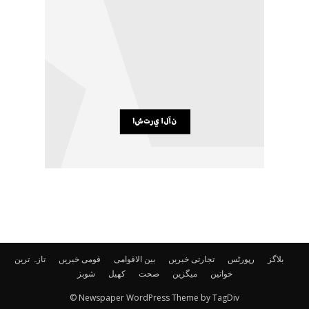
بلاگز
رپورٹس
تجارتی خبریں
بین الاقوامی
قومی خبریں
تازہ ترین
خواتین
میگزین
صحت
کھیل
شوبز
© Newspaper WordPress Theme by TagDiv