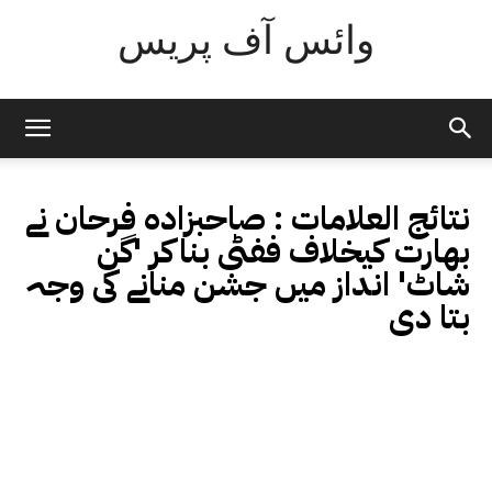
وائس آف پریس
نتائج العلامات :
صاحبزادہ فرحان نے
بھارت کیخلاف ففٹی بناکر 'گن
شاٹ' انداز میں جشن منانے کی وجہ
بتا دی