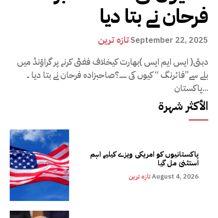
فرحان نے بتا دیا
تازہ ترین
September 22, 2025
دبئی( ایس ایم ایس )بھارت کیخلاف ففٹی کرنے پر گراؤنڈ میں
بلے سے’’فائرنگ ‘‘ کیوں کی ۔۔۔؟صاحبزادہ فرحان نے بتا دیا ۔
پاکستان...
الأكثر شهرة
پاکستانیوں کو امریکی ویزے کیلیے اہم
استثنیٰ مل گیا
August 4, 2026
تازہ ترین