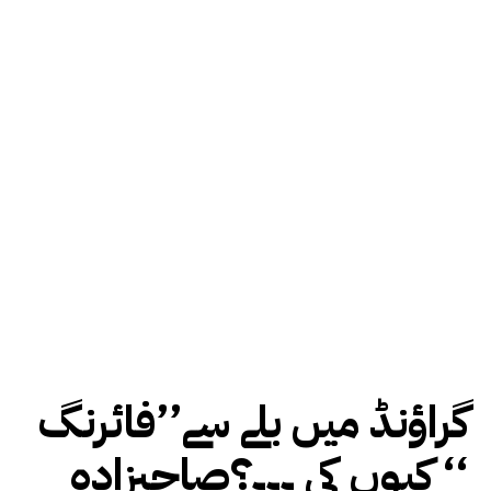
گراؤنڈ میں بلے سے’’فائرنگ
‘‘ کیوں کی ۔۔۔؟صاحبزادہ