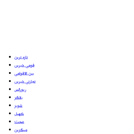
تازہ ترین
قومی خبریں
بین الاقوامی
تجارتی خبریں
رپورٹس
بلاگز
شوبز
کھیل
صحت
میگزین