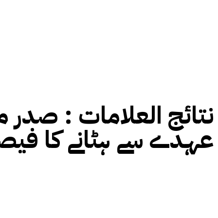
نتائج العلامات :
صدر مس
عہدے سے ہٹانے کا فیصلہ