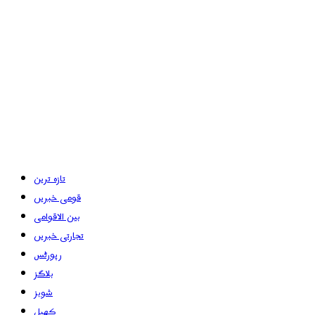
تازہ ترین
قومی خبریں
بین الاقوامی
تجارتی خبریں
رپورٹس
بلاگز
شوبز
کھیل