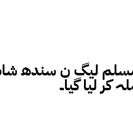
لم لیگ ن سندھ شاہ 
 کر لیا گیا۔