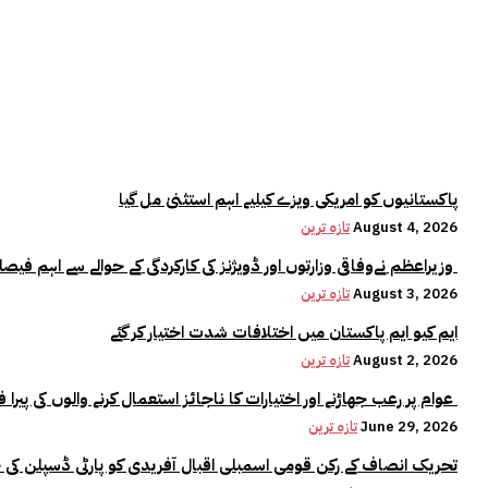
پاکستانیوں کو امریکی ویزے کیلیے اہم استثنیٰ مل گیا
August 4, 2026
تازہ ترین
وزیراعظم نےوفاقی وزارتوں اور ڈویژنز کی کارکردگی کے حوالے سے اہم فیصلہ کر لیا
August 3, 2026
تازہ ترین
ایم کیو ایم پاکستان میں اختلافات شدت اختیار کر گئے
August 2, 2026
تازہ ترین
عوام پر رعب جھاڑنے اور اختیارات کا ناجائز استعمال کرنے والوں کی پیرا فورس میں کوئی جگہ نہیں:وزیراعلیٰ مریم نواز
June 29, 2026
تازہ ترین
تحریک انصاف کے رکن قومی اسمبلی اقبال آفریدی کو پارٹی ڈسپلن کی 