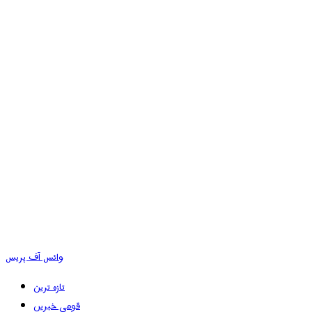
وائس آف پریس
تازہ ترین
قومی خبریں