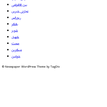
بین الاقوامی
تجارتی خبریں
رپورٹس
بلاگز
شوبز
کھیل
صحت
میگزین
خواتین
© Newspaper WordPress Theme by TagDiv