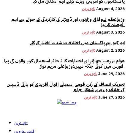
پاکستانیوں کو امریکی ویزے کیلیے اہم استثنیٰ مل گیا
August 4, 2026
تازہ ترین
وزیراعظم نےوفاقی وزارتوں اور ڈویژنز کی کارکردگی کے حوالے سے اہم
فیصلہ کر لیا
August 3, 2026
تازہ ترین
ایم کیو ایم پاکستان میں اختلافات شدت اختیار کر گئے
August 2, 2026
تازہ ترین
عوام پر رعب جھاڑنے اور اختیارات کا ناجائز استعمال کرنے والوں کی پیرا
فورس میں کوئی جگہ نہیں:وزیراعلیٰ مریم نواز
June 29, 2026
تازہ ترین
تحریک انصاف کے رکن قومی اسمبلی اقبال آفریدی کو پارٹی ڈسپلن
کی خلاف ورزی پر شوکاز جاری
June 27, 2026
تازہ ترین
تازہ ترین
قومی خبریں