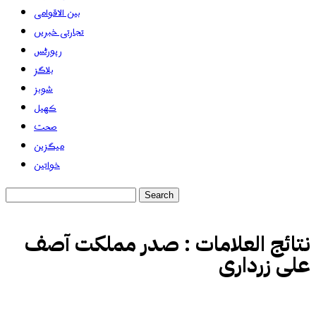
بین الاقوامی
تجارتی خبریں
رپورٹس
بلاگز
شوبز
کھیل
صحت
میگزین
خواتین
نتائج العلامات :
صدر مملکت آصف
علی زرداری