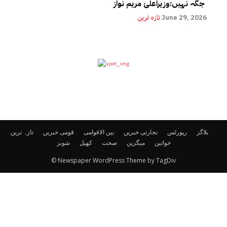
جگہ نہیں:وزیراعلیٰ مریم نواز
June 29, 2026
تازہ ترین
بلاگز
رپورٹس
تجارتی خبریں
بین الاقوامی
قومی خبریں
تازہ ترین
خواتین
میگزین
صحت
کھیل
شوبز
© Newspaper WordPress Theme by TagDiv