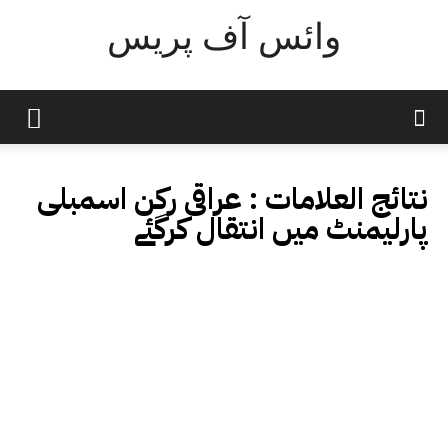
وائس آف پریس
نتائج العلامات :
عراقی رکن اسمبلی
پارلیمنٹ میں انتقال کرگئے