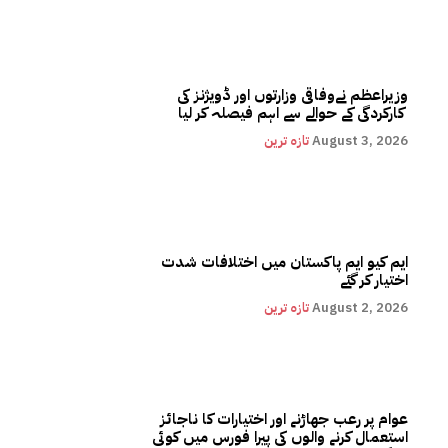
وزیراعظم نےوفاقی وزارتوں اور ڈویژنز کی
کارکردگی کے حوالے سے اہم فیصلہ کر لیا
August 3, 2026
تازہ ترین
ایم کیو ایم پاکستان میں اختلافات شدت
اختیار کر گئے
August 2, 2026
تازہ ترین
عوام پر رعب جھاڑنے اور اختیارات کا ناجائز
استعمال کرنے والوں کی پیرا فورس میں کوئی