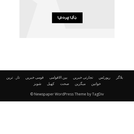
بلاگز
رپورٹس
تجارتی خبریں
بین الاقوامی
قومی خبریں
تازہ ترین
خواتین
میگزین
صحت
کھیل
شوبز
© Newspaper WordPress Theme by TagDiv