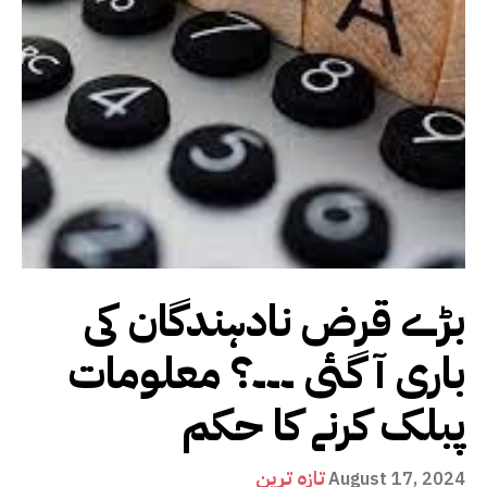
بڑے قرض نادہندگان کی
باری آ گئی ۔۔۔؟ معلومات
پبلک کرنے کا حکم
تازہ ترین
August 17, 2024