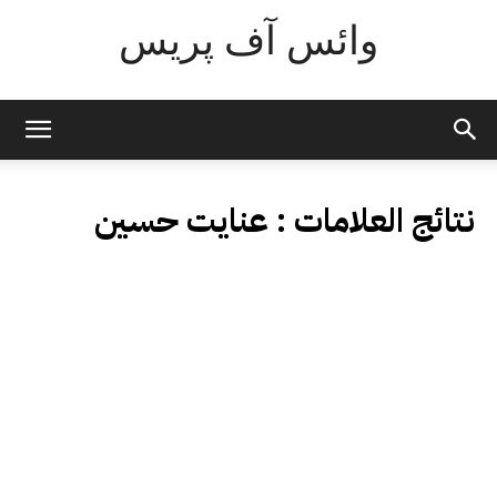
وائس آف پریس
نتائج العلامات :
عنایت حسین