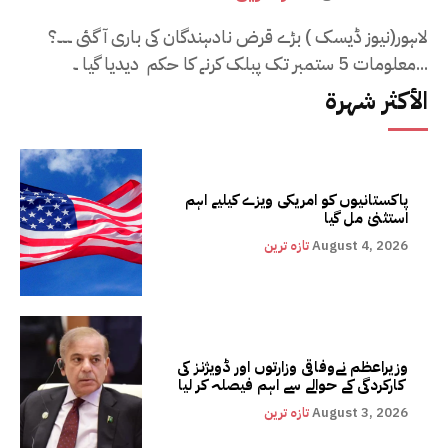
لاہور(نیوز ڈیسک ) بڑے قرض نادہندگان کی باری آ گئی ۔۔۔؟
معلومات 5 ستمبر تک پبلک کرنے کا حکم دیدیا گیا ۔...
الأكثر شهرة
پاکستانیوں کو امریکی ویزے کیلیے اہم
استثنیٰ مل گیا
August 4, 2026
تازہ ترین
وزیراعظم نےوفاقی وزارتوں اور ڈویژنز کی
کارکردگی کے حوالے سے اہم فیصلہ کر لیا
August 3, 2026
تازہ ترین