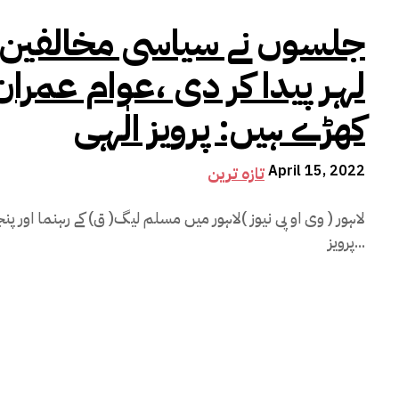
جلسوں نے سیاسی مخالفین م
لہر پیدا کر دی ،عوام عمران
کھڑے ہیں‌: پرویز الٰہی
April 15, 2022
تازہ ترین
لاہور ( وی او پی نیوز )لاہور میں مسلم لیگ( ق) کے رہنما اور پن
پرویز...