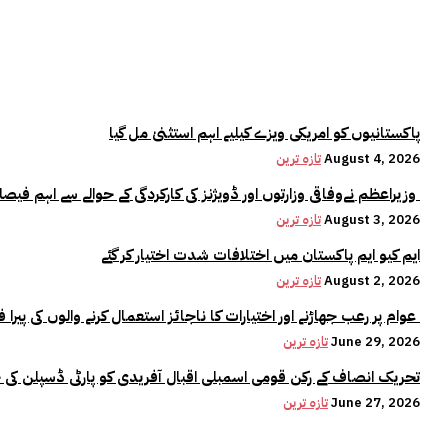
پاکستانیوں کو امریکی ویزے کیلیے اہم استثنیٰ مل گیا
August 4, 2026
تازہ ترین
وزیراعظم نےوفاقی وزارتوں اور ڈویژنز کی کارکردگی کے حوالے سے اہم فیصلہ کر لیا
August 3, 2026
تازہ ترین
ایم کیو ایم پاکستان میں اختلافات شدت اختیار کر گئے
August 2, 2026
تازہ ترین
عوام پر رعب جھاڑنے اور اختیارات کا ناجائز استعمال کرنے والوں کی پیرا فورس میں کوئی جگہ نہیں:وزیراعلیٰ مریم نواز
June 29, 2026
تازہ ترین
تحریک انصاف کے رکن قومی اسمبلی اقبال آفریدی کو پارٹی ڈسپلن کی 
June 27, 2026
تازہ ترین