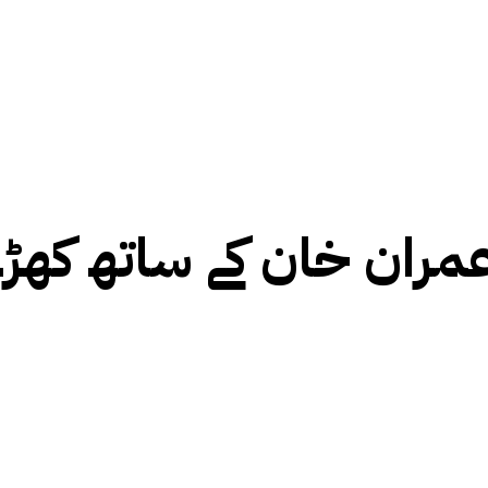
مران خان کے ساتھ کھڑے 