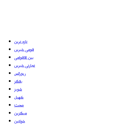
تازہ ترین
قومی خبریں
بین الاقوامی
تجارتی خبریں
رپورٹس
بلاگز
شوبز
کھیل
صحت
میگزین
خواتین