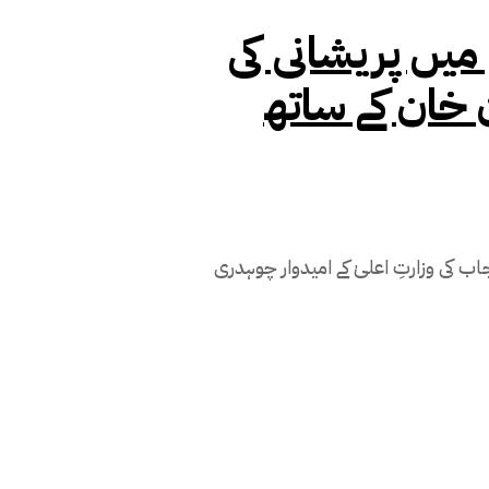
یں پریشانی کی
 خان کے ساتھ
جاب کی وزارتِ اعلیٰ کے امیدوار چوہدری