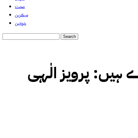
صحت
میگزین
خواتین
ہیں‌: پرویز الٰہی