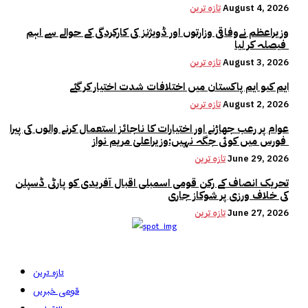
August 4, 2026
تازہ ترین
وزیراعظم نےوفاقی وزارتوں اور ڈویژنز کی کارکردگی کے حوالے سے اہم
فیصلہ کر لیا
August 3, 2026
تازہ ترین
ایم کیو ایم پاکستان میں اختلافات شدت اختیار کر گئے
August 2, 2026
تازہ ترین
عوام پر رعب جھاڑنے اور اختیارات کا ناجائز استعمال کرنے والوں کی پیرا
فورس میں کوئی جگہ نہیں:وزیراعلیٰ مریم نواز
June 29, 2026
تازہ ترین
تحریک انصاف کے رکن قومی اسمبلی اقبال آفریدی کو پارٹی ڈسپلن
کی خلاف ورزی پر شوکاز جاری
June 27, 2026
تازہ ترین
تازہ ترین
قومی خبریں