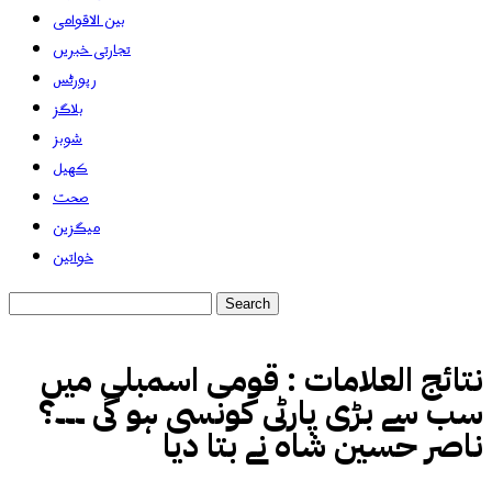
بین الاقوامی
تجارتی خبریں
رپورٹس
بلاگز
شوبز
کھیل
صحت
میگزین
خواتین
نتائج العلامات :
قومی اسمبلی میں
سب سے بڑی پارٹی کونسی ہو گی ۔۔۔؟
ناصر حسین شاہ نے بتا دیا