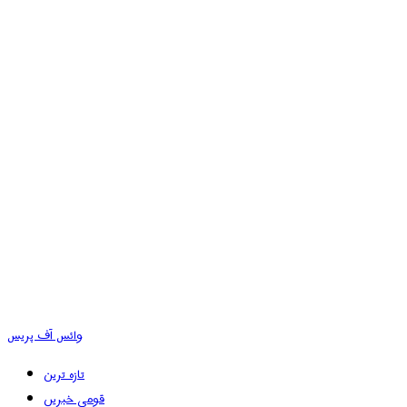
وائس آف پریس
تازہ ترین
قومی خبریں