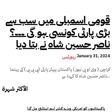
قومی اسمبلی میں سب سے
بڑی پارٹی کونسی ہو گی ۔۔۔؟
ناصر حسین شاہ نے بتا دیا
January 31, 2024
رپورٹس
کراچی ( وی او پی نیوز ) پاکستان پیپلز پارٹی (پی پی پی ) کے رہنما
ناصر حسین شاہ کا کہنا ہے...
الأكثر شهرة
پاکستانیوں کو امریکی ویزے کیلیے اہم استثنیٰ مل گیا