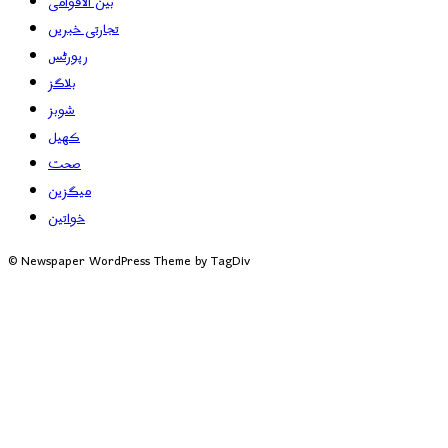
بین الاقوامی
تجارتی خبریں
رپورٹس
بلاگز
شوبز
کھیل
صحت
میگزین
خواتین
© Newspaper WordPress Theme by TagDiv