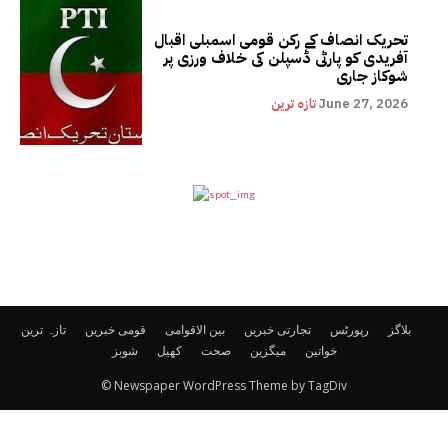
تحریک انصاف کے رکن قومی اسمبلی اقبال
آفریدی کو پارٹی ڈسپلن کی خلاف ورزی پر
شوکاز جاری
June 27, 2026
تازہ ترین
بلاگز
رپورٹس
تجارتی خبریں
بین الاقوامی
قومی خبریں
تازہ ترین
خواتین
میگزین
صحت
کھیل
شوبز
© Newspaper WordPress Theme by TagDiv