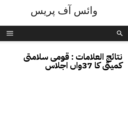
وائس آف پریس
نتائج العلامات :
قومی سلامتی
کمیٹی کا 37واں اجلاس