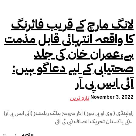
لانگ مارچ کے قریب فائرنگ
کا واقعہ انتہائی قابل مذمت
ہے،عمران خان کی جلد
صحتیابی کے لیے دعاگو ہیں:
آئی ایس پی آر
November 3, 2022
تازہ ترین
راولپنڈی ( وی او پی نیوز ) انٹر سروسز پبلک ریلیشنز (آئی ایس پی آر)
نے پاکستان تحریک انصاف (پی ٹی آئی)...