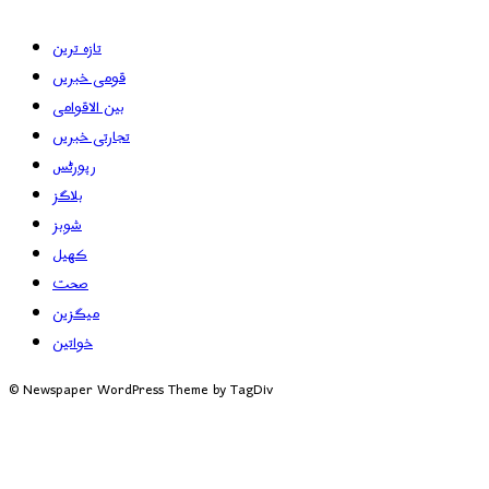
تازہ ترین
قومی خبریں
بین الاقوامی
تجارتی خبریں
رپورٹس
بلاگز
شوبز
کھیل
صحت
میگزین
خواتین
© Newspaper WordPress Theme by TagDiv