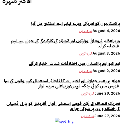
الأكثر شهرة
پاکستانیوں کو امریکی ویزے کیلیے اہم استثنیٰ مل گیا
August 4, 2026
تازہ ترین
وزیراعظم نےوفاقی وزارتوں اور ڈویژنز کی کارکردگی کے حوالے سے اہم
فیصلہ کر لیا
August 3, 2026
تازہ ترین
ایم کیو ایم پاکستان میں اختلافات شدت اختیار کر گئے
August 2, 2026
تازہ ترین
عوام پر رعب جھاڑنے اور اختیارات کا ناجائز استعمال کرنے والوں کی پیرا
فورس میں کوئی جگہ نہیں:وزیراعلیٰ مریم نواز
June 29, 2026
تازہ ترین
تحریک انصاف کے رکن قومی اسمبلی اقبال آفریدی کو پارٹی ڈسپلن
کی خلاف ورزی پر شوکاز جاری
June 27, 2026
تازہ ترین