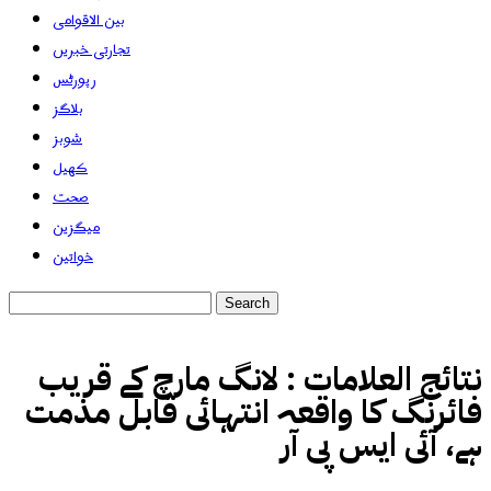
بین الاقوامی
تجارتی خبریں
رپورٹس
بلاگز
شوبز
کھیل
صحت
میگزین
خواتین
نتائج العلامات :
لانگ مارچ کے قریب
فائرنگ کا واقعہ انتہائی قابل مذمت
ہے، آئی ایس پی آر