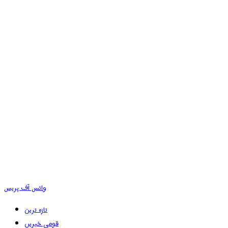
وائس آف پریس
تازہ ترین
قومی خبریں